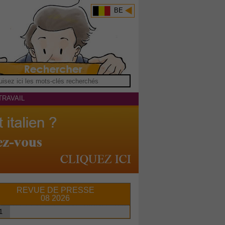
BE
TRAVAIL
REVUE DE PRESSE
08 2026
1