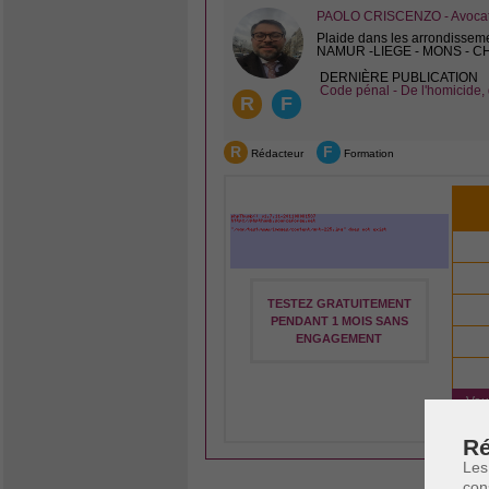
PAOLO CRISCENZO - Avocat 
Plaide dans les arrondissem
NAMUR -LIEGE - MONS - 
DERNIÈRE PUBLICATION
Code pénal - De l'homicide, 
R
F
R
F
Rédacteur
Formation
TESTEZ GRATUITEMENT
PENDANT 1 MOIS SANS
ENGAGEMENT
Vou
Ré
Les
con