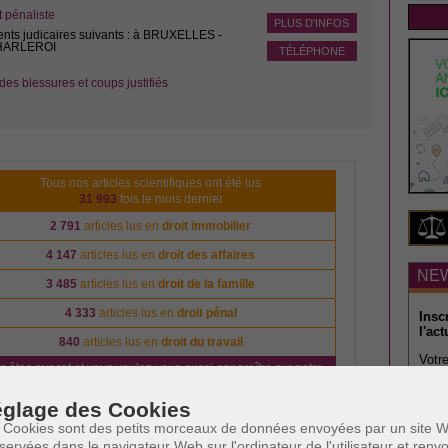
pénaliste
PLUS D'INFOS
ents judicaires suivants : à BRUXELLES -
CHARLEROI
TÉLÉPHONE
des blessures et coups justifiés
Tous nos articles scientifiques ont été lus
31 993
fois le mois dernier
2 791
articles lus en
droit immobilier
4 147
articles lus en
droit des affaires
NE
3 485
articles lus en
droit de la famille
4 333
articles lus en
droit pénal
Insc
l'act
840
articles lus en
droit du travail
Votre
s êtes avocat et vous voulez vous aussi apparaître sur notre
Cliquez ici
plateforme?
glage des Cookies
Votre
 Cookies sont des petits morceaux de données envoyées par un site W
servées dans le navigateur Web sur l'ordinateur de l'utilisateur et ren