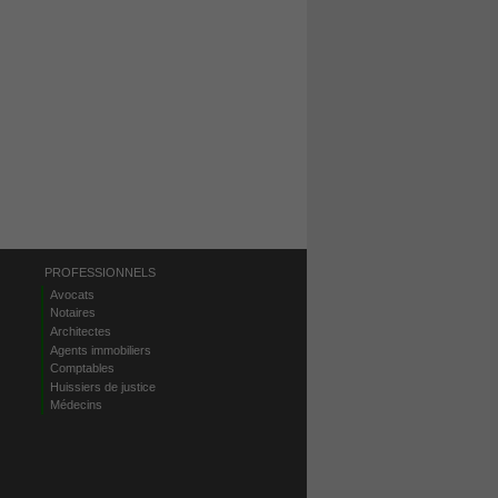
PROFESSIONNELS
Avocats
Notaires
Architectes
Agents immobiliers
Comptables
Huissiers de justice
Médecins