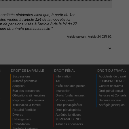
sociétés résidentes ainsi que, à partir du 1er
s visées à l'article 124 de la nouvelle loi
e pensions visés à l'article 8 de la loi du 27
ions de retraite professionnelle."
Article suivant:
Article 24 CIR 92
S
DROIT DE LA FAMILLE
DROIT PÉNAL
DROIT DU TRAVAIL
Successions
Information
Accidents de travail
Autorité parentale
TAP
JURISPRUDENCE
Adoption
Exécution des peines
Contrat de travail
Etat des personnes
Instruction
Droit pénal social
Obligations alimentaires
Droits fondamentaux
Astuces et Conseils
r
Régimes matrimoniaux
Procès pénal
Sécurité sociale
Tribunal de la famille
Droit pénal général
Abrégés juridiques
Fiscalité familiale
Droit pénal spécial
Divorce
Abrégés juridiques
Hébergement
JURISPRUDENCE
s
Cohabitation
Astuces et conseils
Abrégés juridiques