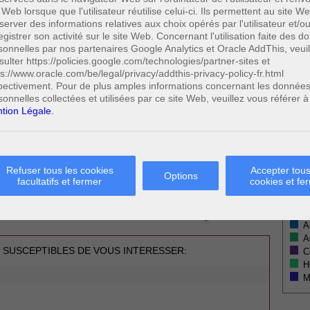
GISLATION
Votre
 Web lorsque que l'utilisateur réutilise celui-ci. Ils permettent au site W
CIR 92
server des informations relatives aux choix opérés par l'utilisateur et/o
19 NOVEMBRE 2014
egistrer son activité sur le site Web. Concernant l'utilisation faite des 
sonnelles par nos partenaires Google Analytics et Oracle AddThis, veuil
sulter https://policies.google.com/technologies/partner-sites et
IMPÔT DES SOCIÉTÉS BELGES
ps://www.oracle.com/be/legal/privacy/addthis-privacy-policy-fr.html
pectivement. Pour de plus amples informations concernant les donnée
sonnelles collectées et utilisées par ce site Web, veuillez vous référer à
tion Légale.
* Ne
publi
Refuser tous les cookies
Accepter tous
Options
facultatifs et fermer
cookies et fe
Profe
A
0
Cette page a été vue
fois
N
0
dont
le mois dernier.
A
A
 SUSCEPTIBLES DE VOUS INTERESSER:
C
H
M