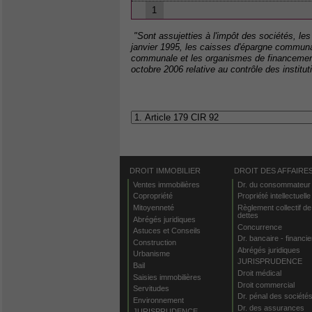
1
"Sont assujetties à l'impôt des sociétés, les 
janvier 1995, les caisses d'épargne communale
communale et les organismes de financement d
octobre 2006 relative au contrôle des institut
DROIT IMMOBILIER
DROIT DES AFFAIRE
Ventes immobilières
Dr. du consommateur
Copropriété
Propriété intellectuelle
Mitoyenneté
Règlement collectif de
dettes
Abrégés juridiques
Concurrence
Astuces et Conseils
Dr. bancaire - financie
Construction
Abrégés juridiques
Urbanisme
JURISPRUDENCE
Bail
Droit médical
Saisies immobilières
Droit commercial
Servitudes
Dr. pénal des société
Environnement
Dr. des assurances
JURISPRUDENCE