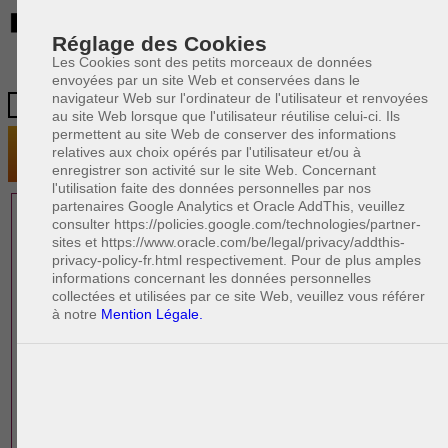
BE
Réglage des Cookies
Les Cookies sont des petits morceaux de données
envoyées par un site Web et conservées dans le
navigateur Web sur l'ordinateur de l'utilisateur et renvoyées
au site Web lorsque que l'utilisateur réutilise celui-ci. Ils
permettent au site Web de conserver des informations
relatives aux choix opérés par l'utilisateur et/ou à
enregistrer son activité sur le site Web. Concernant
l'utilisation faite des données personnelles par nos
partenaires Google Analytics et Oracle AddThis, veuillez
1 AVOCAT(S)
consulter https://policies.google.com/technologies/partner-
sites et https://www.oracle.com/be/legal/privacy/addthis-
EXPÉRIMENTÉ(S)
privacy-policy-fr.html respectivement. Pour de plus amples
EN DROIT IMMOBILIER
informations concernant les données personnelles
collectées et utilisées par ce site Web, veuillez vous référer
à notre
Mention Légale.
PAOLO CRISCENZO
Avocat pénaliste
Plaide dans les arrondissements judicaires
suivants : à BRUXELLES - NAMUR -LIEGE
- MONS - CHARLEROI
DERNIÈRE PUBLICATION
Code pénal - De l'homicide, des blessures
R
F
et coups justifiés
R
F