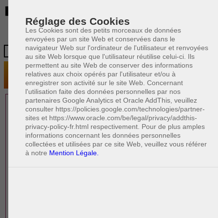
BE
Réglage des Cookies
Les Cookies sont des petits morceaux de données
envoyées par un site Web et conservées dans le
navigateur Web sur l'ordinateur de l'utilisateur et renvoyées
au site Web lorsque que l'utilisateur réutilise celui-ci. Ils
permettent au site Web de conserver des informations
relatives aux choix opérés par l'utilisateur et/ou à
enregistrer son activité sur le site Web. Concernant
l'utilisation faite des données personnelles par nos
partenaires Google Analytics et Oracle AddThis, veuillez
1 AVOCAT(S)
consulter https://policies.google.com/technologies/partner-
sites et https://www.oracle.com/be/legal/privacy/addthis-
EXPÉRIMENTÉ(S)
privacy-policy-fr.html respectivement. Pour de plus amples
EN DROIT IMMOBILIER
informations concernant les données personnelles
collectées et utilisées par ce site Web, veuillez vous référer
à notre
Mention Légale.
PAOLO CRISCENZO
Avocat pénaliste
Plaide dans les arrondissements judicaires
suivants : à BRUXELLES - NAMUR -LIEGE
- MONS - CHARLEROI
DERNIÈRE PUBLICATION
Code pénal - De l'homicide, des blessures
R
F
et coups justifiés
R
F