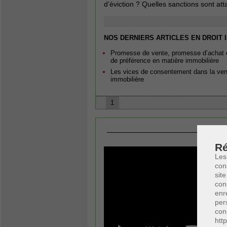
d’éviction ? Quelles sanctions sont at
NOS DERNIERS ARTICLES EN DROIT 
Promesse de vente, promesse d’achat 
de préférence en matière immobilière
Les vices de consentement dans la ven
immobilière
1
Ré
Les
con
site
con
enr
per
con
htt