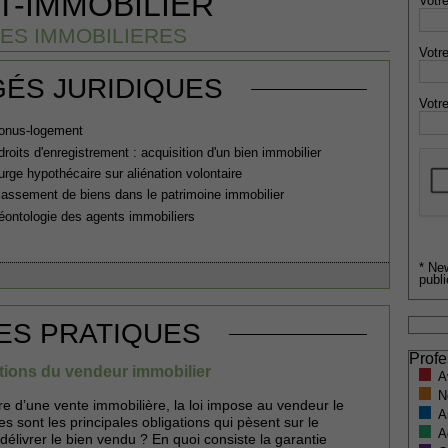
T-IMMOBILIER
Votre
ES IMMOBILIERES
Votre
ÉS JURIDIQUES
Votre
onus-logement
droits d'enregistrement : acquisition d'un bien immobilier
urge hypothécaire sur aliénation volontaire
lassement de biens dans le patrimoine immobilier
éontologie des agents immobiliers
* Ne
publi
ES PRATIQUES
Profe
tions du vendeur immobilier
A
N
e d’une vente immobilière, la loi impose au vendeur le
A
es sont les principales obligations qui pèsent sur le
A
élivrer le bien vendu ? En quoi consiste la garantie