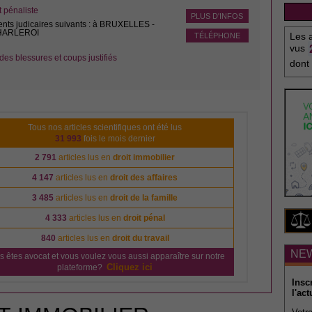
pénaliste
PLUS D'INFOS
ents judicaires suivants : à BRUXELLES -
CHARLEROI
Les a
TÉLÉPHONE
vus
des blessures et coups justifiés
dont
Tous nos articles scientifiques ont été lus
31 993
fois le mois dernier
2 791
articles lus en
droit immobilier
4 147
articles lus en
droit des affaires
3 485
articles lus en
droit de la famille
4 333
articles lus en
droit pénal
840
articles lus en
droit du travail
NE
s êtes avocat et vous voulez vous aussi apparaître sur notre
Cliquez ici
plateforme?
Insc
l'act