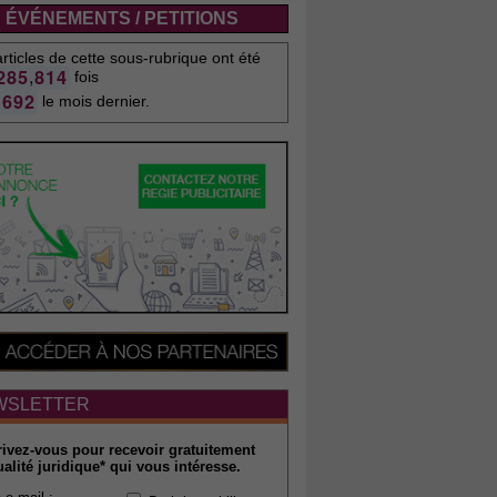
ÉVÉNEMENTS / PETITIONS
rticles de cette sous-rubrique ont été
,
2
8
5
8
1
4
fois
6
9
2
le mois dernier.
WSLETTER
rivez-vous pour recevoir gratuitement
ualité juridique* qui vous intéresse.