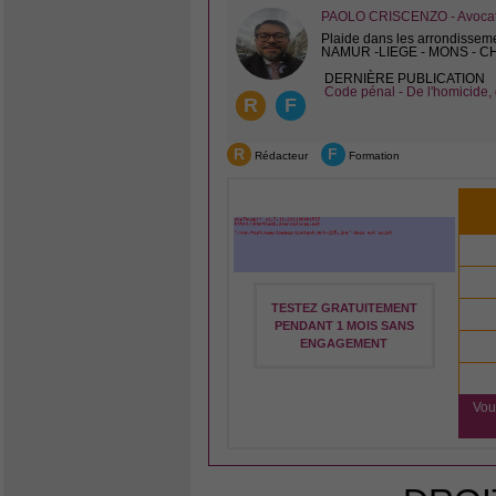
PAOLO CRISCENZO - Avocat 
Plaide dans les arrondissem
NAMUR -LIEGE - MONS - 
DERNIÈRE PUBLICATION
Code pénal - De l'homicide, 
R
F
R
F
Rédacteur
Formation
TESTEZ GRATUITEMENT
PENDANT 1 MOIS SANS
ENGAGEMENT
Vou