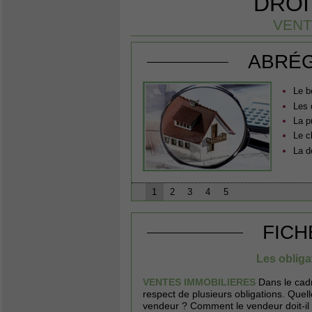
DROI
VENT
ABRÉG
Le b
Les 
La p
Le c
La d
1
2
3
4
5
FICH
Les obliga
VENTES IMMOBILIERES
Dans le cadr
respect de plusieurs obligations. Quell
vendeur ? Comment le vendeur doit-il d