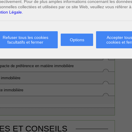
pectivement. Pour de plus amples informations concernant les donnée
La vente immobilière
sonnelles collectées et utilisées par ce site Web, veuillez vous référer à
tion Légale.
RISPRUDENCE
Refuser tous les cookies
Accepter tous
Options
facultatifs et fermer
cookies et fe
pacte de préférence en matière immobilière
 immobilière
te immobilière
ES ET CONSEILS