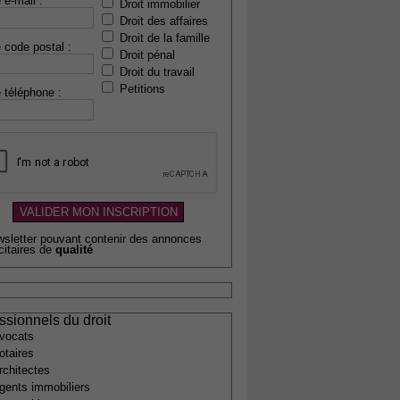
 e-mail :
Droit immobilier
Droit des affaires
Droit de la famille
 code postal :
Droit pénal
Droit du travail
Petitions
 téléphone :
wsletter pouvant contenir des annonces
citaires de
qualité
ssionnels du droit
vocats
otaires
rchitectes
gents immobiliers