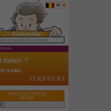
BE
TRAVAIL
REVUE DE PRESSE
08 2026
1