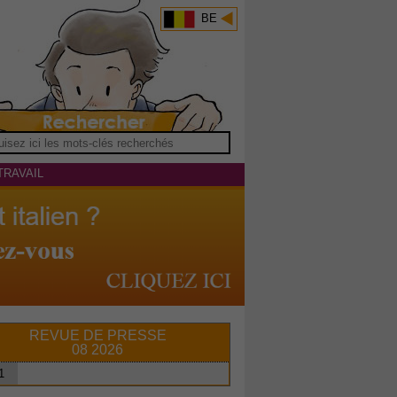
BE
TRAVAIL
REVUE DE PRESSE
08 2026
1