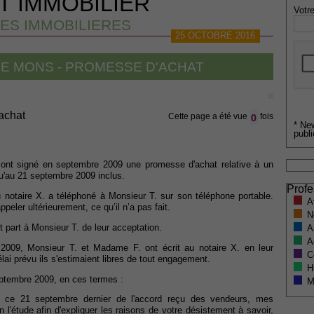
T IMMOBILIER
Votre
ES IMMOBILIERES
25 OCTOBRE 2016
DE MONS - PROMESSE D'ACHAT
achat
0
Cette page a été vue
fois
* Ne
publi
ont signé en septembre 2009 une promesse d'achat relative à un
u'au 21 septembre 2009 inclus.
Profe
 notaire X. a téléphoné à Monsieur T. sur son téléphone portable.
A
eler ultérieurement, ce qu’il n’a pas fait.
N
t part à Monsieur T. de leur acceptation.
A
A
 2009, Monsieur T. et Madame F. ont écrit au notaire X. en leur
C
élai prévu ils s'estimaient libres de tout engagement.
H
eptembre 2009, en ces termes :
M
e ce 21 septembre dernier de l'accord reçu des vendeurs, mes
 l'étude afin d'expliquer les raisons de votre désistement à savoir,