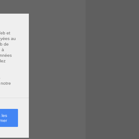
eb et
voyées au
eb de
u à
données
lez
s
 notre
 les
rmer