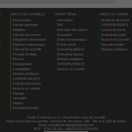
S
DROIT DE LA FAMILLE
DROIT PÉNAL
DROIT DU TRAVAIL
Successions
Information
Accidents de travail
Autorité parentale
TAP
JURISPRUDENCE
Adoption
Exécution des peines
Contrat de travail
Etat des personnes
Instruction
Droit pénal social
Obligations alimentaires
Droits fondamentaux
Astuces et Conseils
r
Régimes matrimoniaux
Procès pénal
Sécurité sociale
Tribunal de la famille
Droit pénal général
Abrégés juridiques
Fiscalité familiale
Droit pénal spécial
Divorce
Abrégés juridiques
Hébergement
JURISPRUDENCE
s
Cohabitation
Astuces et conseils
Abrégés juridiques
JURISPRUDENCE
Droit de la jeunesse
Astuces et conseils
Mariage
Libéralités
Filiation
Droit pénal familial
Droits et Libertés a.s.b.l. (Association sans but lucratif)
Siège social /adresse postale – Avenue de Tervueren, 186 – Bte 11 à 1150 Bruxelles
Email:
actualitesdroitbelge@gmail.com
BCE : 0758 745 183 -
MENTIONS LÉGALES