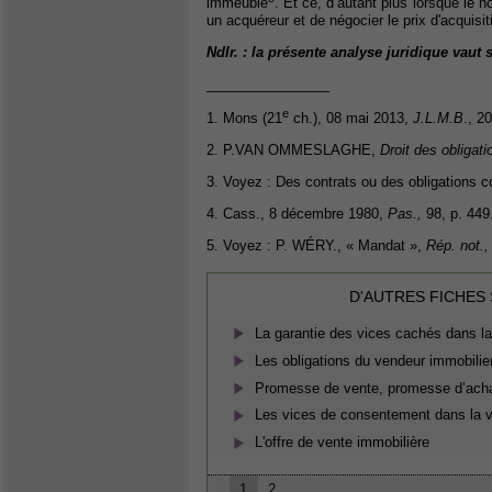
immeuble
. Et ce, d’autant plus lorsque le 
un acquéreur et de négocier le prix d'acquisit
Ndlr. : la présente analyse juridique vau
________________
e
1. Mons (21
ch.), 08 mai 2013,
J.L.M.B
., 2
2. P.VAN OMMESLAGHE,
Droit des obligati
3. Voyez : Des contrats ou des obligations co
4. Cass., 8 décembre 1980,
Pas.,
98, p. 449
5. Voyez : P. WÉRY., « Mandat »,
Rép. not.,
D'AUTRES FICHES
La garantie des vices cachés dans la
Les obligations du vendeur immobilie
Promesse de vente, promesse d’achat
Les vices de consentement dans la v
L'offre de vente immobilière
1
2