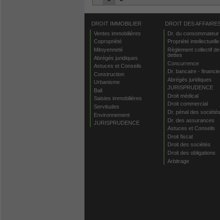
DROIT IMMOBILIER
DROIT DES AFFAIRE
Ventes immobilières
Dr. du consommateur
Copropriété
Propriété intellectuelle
Mitoyenneté
Règlement collectif de
dettes
Abrégés juridiques
Concurrence
Astuces et Conseils
Dr. bancaire - financie
Construction
Abrégés juridiques
Urbanisme
JURISPRUDENCE
Bail
Droit médical
Saisies immobilières
Droit commercial
Servitudes
Dr. pénal des société
Environnement
Dr. des assurances
JURISPRUDENCE
Astuces et Conseils
Droit fiscal
Droit des sociétés
Droit des obligations
Arbitrage