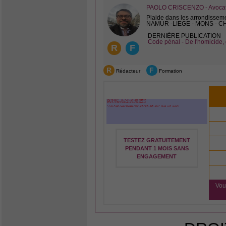
PAOLO CRISCENZO - Avocat 
Plaide dans les arrondissem
NAMUR -LIEGE - MONS - 
DERNIÈRE PUBLICATION
Code pénal - De l'homicide, 
R
F
R
F
Rédacteur
Formation
TESTEZ GRATUITEMENT
PENDANT 1 MOIS SANS
ENGAGEMENT
Vou