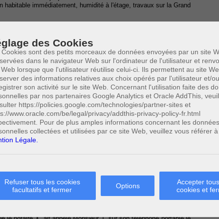
on habitable immédiatement, humidité à l'étage, travaux sur la Grand
invité par le notaire à signer le compromis de vente.
glage des Cookies
commandé, la teneur de leur courrier du 22 septembre 2009.
 Cookies sont des petits morceaux de données envoyées par un site W
eurs ont sollicité la condamnation des acheteurs à passer l'acte
servées dans le navigateur Web sur l'ordinateur de l'utilisateur et ren
ur droit qu'à défaut le jugement vaudra acte de vente.
 Web lorsque que l'utilisateur réutilise celui-ci. Ils permettent au site W
 de Monsieur T. et Madame F. au paiement du prix convenu, soit la
server des informations relatives aux choix opérés par l'utilisateur et/o
5000 euros à titre de dommages et intérêts et de la somme de
egistrer son activité sur le site Web. Concernant l'utilisation faite des 
t et d'amende.
sonnelles par nos partenaires Google Analytics et Oracle AddThis, veuil
sulter https://policies.google.com/technologies/partner-sites et
Mons
ps://www.oracle.com/be/legal/privacy/addthis-privacy-policy-fr.html
art, que l'acceptation des vendeurs leur a été notifiée et, d'autre
pectivement. Pour de plus amples informations concernant les donnée
andataire de sorte qu’il n’aurait pu ainsi réceptionner valablement
sonnelles collectées et utilisées par ce site Web, veuillez vous référer à
tion Légale.
sse d’achat du 7 septembre 2009 que Monsieur T. et Madame F. ont
e prix de 110.000 euros, l’immeuble litigieux. Il y est, en outre,
voir connaissance du fait que l'acceptation de la promesse dans le
t vente et les oblige à signer l'acte authentique de vente et le
Refuser tous les cookies
Accepter tous
Options
facultatifs et fermer
cookies et fe
tion déposée en temps utile auprès du notaire X, mandataire des
e le notaire X. ait appelé Monsieur T. sur son téléphone portable le