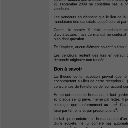
21 septembre 2009 ne constitue pas la pr
vendeurs.
Les vendeurs soutiennent que le lieu de la ré
mandataire des candidats acquéreurs et par c
Certes, le notaire X. était mandataire d
d’architecture, mais ce mandat ne conférait
bien dont question.
En l'espèce, aucun élément objectif n’établit 
Les vendeurs restent dès lors en défaut de
demande originaire non fondée.
Bon à savoir
La théorie de la réception prévoit que le 
cocontractant au lieu de cette réception (..
conscientes de l'existence de leur accord 
En ce qui concerne le mandat, il faut garder 
écrit sous seing privé, même par lettre. Il 
3
est reçue que conformément au titre
. Cela
4
faite par témoins et par présomptions
.
Le fait qu’un notaire soit le mandataire d’u
d'une société, ne lui confère pas automa
5