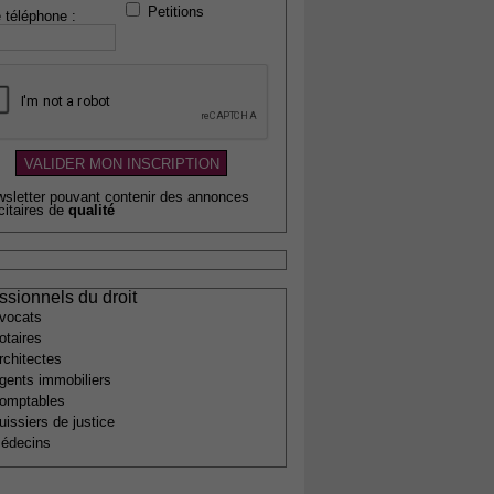
Petitions
 téléphone :
wsletter pouvant contenir des annonces
citaires de
qualité
ssionnels du droit
vocats
otaires
rchitectes
gents immobiliers
omptables
uissiers de justice
édecins