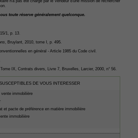
notaire n'a pas été chargé par le vendeur d'une mission de rechercher
ion.
t sous toute réserve généralement quelconque.
015/1, p. 13.
ons
, Bruylant, 2010, tome I, p. 495.
nventionnelles en général - Article 1985 du Code civil.
.
Tome IX, Contrats divers, Livre 7, Bruxelles, Larcier, 2000, n° 56.
 SUSCEPTIBLES DE VOUS INTERESSER
 vente immobilière
r
 et pacte de préférence en matière immobilière
ente immobilière