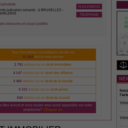
pénaliste
PLUS D'INFOS
ents judicaires suivants : à BRUXELLES -
CHARLEROI
TÉLÉPHONE
des blessures et coups justifiés
Tous nos articles scientifiques ont été lus
31 993
fois le mois dernier
2 791
articles lus en
droit immobilier
4 147
articles lus en
droit des affaires
NE
3 485
articles lus en
droit de la famille
4 333
articles lus en
droit pénal
Insc
l'act
840
articles lus en
droit du travail
Votre
s êtes avocat et vous voulez vous aussi apparaître sur notre
Cliquez ici
plateforme?
Votre