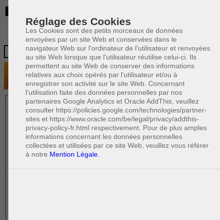
BE
Réglage des Cookies
Les Cookies sont des petits morceaux de données
envoyées par un site Web et conservées dans le
navigateur Web sur l'ordinateur de l'utilisateur et renvoyées
au site Web lorsque que l'utilisateur réutilise celui-ci. Ils
permettent au site Web de conserver des informations
relatives aux choix opérés par l'utilisateur et/ou à
enregistrer son activité sur le site Web. Concernant
l'utilisation faite des données personnelles par nos
partenaires Google Analytics et Oracle AddThis, veuillez
1 AVOCAT(S)
consulter https://policies.google.com/technologies/partner-
sites et https://www.oracle.com/be/legal/privacy/addthis-
EXPÉRIMENTÉ(S)
privacy-policy-fr.html respectivement. Pour de plus amples
EN DROIT IMMOBILIER
informations concernant les données personnelles
collectées et utilisées par ce site Web, veuillez vous référer
à notre
Mention Légale.
PAOLO CRISCENZO
Avocat pénaliste
Plaide dans les arrondissements judicaires
suivants : à BRUXELLES - NAMUR -LIEGE
- MONS - CHARLEROI
DERNIÈRE PUBLICATION
Code pénal - De l'homicide, des blessures
R
F
et coups justifiés
R
F