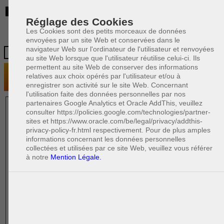
BE
Réglage des Cookies
Les Cookies sont des petits morceaux de données
envoyées par un site Web et conservées dans le
navigateur Web sur l'ordinateur de l'utilisateur et renvoyées
au site Web lorsque que l'utilisateur réutilise celui-ci. Ils
permettent au site Web de conserver des informations
relatives aux choix opérés par l'utilisateur et/ou à
enregistrer son activité sur le site Web. Concernant
l'utilisation faite des données personnelles par nos
partenaires Google Analytics et Oracle AddThis, veuillez
1 AVOCAT(S)
consulter https://policies.google.com/technologies/partner-
sites et https://www.oracle.com/be/legal/privacy/addthis-
EXPÉRIMENTÉ(S)
privacy-policy-fr.html respectivement. Pour de plus amples
EN DROIT IMMOBILIER
informations concernant les données personnelles
collectées et utilisées par ce site Web, veuillez vous référer
à notre
Mention Légale.
PAOLO CRISCENZO
Avocat pénaliste
Plaide dans les arrondissements judicaires
suivants : à BRUXELLES - NAMUR -LIEGE
- MONS - CHARLEROI
DERNIÈRE PUBLICATION
Code pénal - De l'homicide, des blessures
R
F
et coups justifiés
R
F