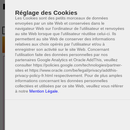
BE
Réglage des Cookies
Les Cookies sont des petits morceaux de données
envoyées par un site Web et conservées dans le
navigateur Web sur l'ordinateur de l'utilisateur et renvoyées
au site Web lorsque que l'utilisateur réutilise celui-ci. Ils
permettent au site Web de conserver des informations
relatives aux choix opérés par l'utilisateur et/ou à
enregistrer son activité sur le site Web. Concernant
l'utilisation faite des données personnelles par nos
partenaires Google Analytics et Oracle AddThis, veuillez
1 AVOCAT(S)
consulter https://policies.google.com/technologies/partner-
sites et https://www.oracle.com/be/legal/privacy/addthis-
EXPÉRIMENTÉ(S)
privacy-policy-fr.html respectivement. Pour de plus amples
EN DROIT IMMOBILIER
informations concernant les données personnelles
collectées et utilisées par ce site Web, veuillez vous référer
à notre
Mention Légale.
PAOLO CRISCENZO
Avocat pénaliste
Plaide dans les arrondissements judicaires
suivants : à BRUXELLES - NAMUR -LIEGE
- MONS - CHARLEROI
DERNIÈRE PUBLICATION
Code pénal - De l'homicide, des blessures
R
F
et coups justifiés
R
F