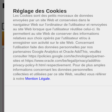
BE
Réglage des Cookies
Les Cookies sont des petits morceaux de données
envoyées par un site Web et conservées dans le
navigateur Web sur l'ordinateur de l'utilisateur et renvoyées
au site Web lorsque que l'utilisateur réutilise celui-ci. Ils
permettent au site Web de conserver des informations
relatives aux choix opérés par l'utilisateur et/ou à
enregistrer son activité sur le site Web. Concernant
l'utilisation faite des données personnelles par nos
partenaires Google Analytics et Oracle AddThis, veuillez
1 AVOCAT(S)
consulter https://policies.google.com/technologies/partner-
sites et https://www.oracle.com/be/legal/privacy/addthis-
EXPÉRIMENTÉ(S)
privacy-policy-fr.html respectivement. Pour de plus amples
EN DROIT IMMOBILIER
informations concernant les données personnelles
collectées et utilisées par ce site Web, veuillez vous référer
à notre
Mention Légale.
PAOLO CRISCENZO
Avocat pénaliste
Plaide dans les arrondissements judicaires
suivants : à BRUXELLES - NAMUR -LIEGE
- MONS - CHARLEROI
DERNIÈRE PUBLICATION
Code pénal - De l'homicide, des blessures
R
F
et coups justifiés
R
F