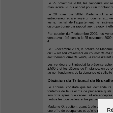
Le 25 novembre 2009, les vendeurs ont r
manuscrite: «Pour accord pour un montant de 
Le 28 novembre 2009, Madame O. a effe
entrepreneur et a envoyé un courrier aux v
visite, l’achat de l’appartement ne l’intére
disproportionné par rapport aux travaux à effe
Par courrier du 7 décembre 2009, les vende
vente avait été conclu le 25 novembre 2009 e
€.
Le 15 décembre 2009, le notaire de Madame 
qu’il «
ressort clairement du courrier de ma c
aucunement offre de vente, la vente n’étant 
Les vendeurs ont introduit la présente act
2.500 € et les dépens de l’instance, en ce 
au non fondement de la demande et sollicite
Décision du Tribunal de Bruxelle
Le Tribunal constate que les demandeurs n
toutefois de leurs écrits de procédure qu’il
son offre après que celle-ci ait été acceptée
fautive les pourparlers entre parties.
Madame O. soutient quant à elle que la propo
Ré
une offre de pourparlers et qu’elle n’a commi