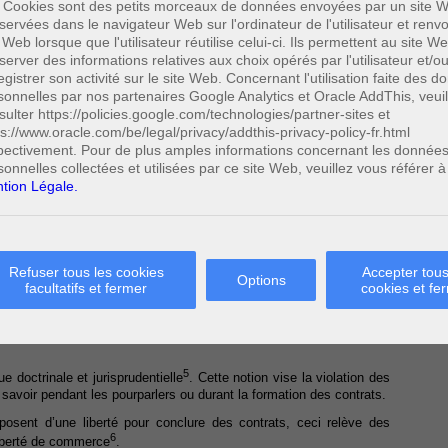
 Cookies sont des petits morceaux de données envoyées par un site W
omme étant une proposition contractuelle ferme et complète à laquelle
servées dans le navigateur Web sur l'ordinateur de l'utilisateur et ren
2
e pour que le contrat soit formé
.
 Web lorsque que l'utilisateur réutilise celui-ci. Ils permettent au site W
server des informations relatives aux choix opérés par l'utilisateur et/o
e en une simple proposition, non contraignante. Par ailleurs, lorsque
egistrer son activité sur le site Web. Concernant l'utilisation faite des 
e celle-ci ait été acceptée par le destinataire, il commet une faute
sonnelles par nos partenaires Google Analytics et Oracle AddThis, veuil
3
par conséquent sa responsabilité contractuelle
.
sulter https://policies.google.com/technologies/partner-sites et
ps://www.oracle.com/be/legal/privacy/addthis-privacy-policy-fr.html
elle que les parties peuvent mener librement les négociations et y
i, la rupture des pourparlers n’est pas fautive, elle ne l’est que si
pectivement. Pour de plus amples informations concernant les donnée
4
de bonne foi
.
sonnelles collectées et utilisées par ce site Web, veuillez vous référer à
tion Légale.
 courrier du 22 novembre 2009 de Madame O. ne constitue pas une
égociation.
ssier que Madame O. aurait été de mauvaise foi dans la rupture des
 fait savoir aux demandeurs, par courrier du 30 novembre 2009 et
Refuser tous les cookies
Accepter tous
avec un ami entrepreneur, qu’elle n’était plus intéressée dans la
Options
facultatifs et fermer
cookies et fe
sidère la demande des vendeurs comme étant non fondée.
5
e doctrinale et jurisprudentielle
. Cette notion vise la violation des
 savoir pendant les pourparlers ou durant la formation des contrats.
sposent d’une liberté pour conclure des contrats, ceci relève des
6
 liberté de commerce
.