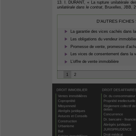
13. I. DURANT, « La rupture unilatérale des 
unilatérale dans le contrat
, Bruxelles, JBB, 2
D'AUTRES FICHES
La garantie des vices cachés dans la
Les obligations du vendeur immobilie
Promesse de vente, promesse d’achat
Les vices de consentement dans la v
L'offre de vente immobilière
1
2
DROIT IMMOBILIER
DROIT DES AFFAIRE
Ventes immobilières
Dr. du consommateur
Copropriété
Propriété intellectuelle
Mitoyenneté
Règlement collectif de
dettes
Abrégés juridiques
Concurrence
Astuces et Conseils
Dr. bancaire - financie
Construction
Abrégés juridiques
Urbanisme
JURISPRUDENCE
Bail
Droit médical