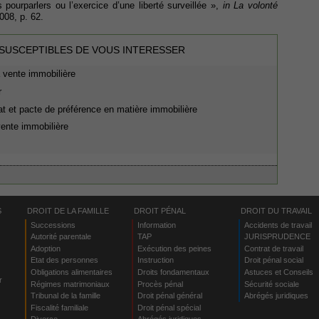
pourparlers ou l’exercice d’une liberté surveillée »,
in La volonté
008, p. 62.
 SUSCEPTIBLES DE VOUS INTERESSER
 vente immobilière
r
 et pacte de préférence en matière immobilière
ente immobilière
S
DROIT DE LA FAMILLE
DROIT PÉNAL
DROIT DU TRAVAIL
Successions
Information
Accidents de travail
Autorité parentale
TAP
JURISPRUDENCE
Adoption
Exécution des peines
Contrat de travail
Etat des personnes
Instruction
Droit pénal social
Obligations alimentaires
Droits fondamentaux
Astuces et Conseils
r
Régimes matrimoniaux
Procès pénal
Sécurité sociale
Tribunal de la famille
Droit pénal général
Abrégés juridiques
Fiscalité familiale
Droit pénal spécial