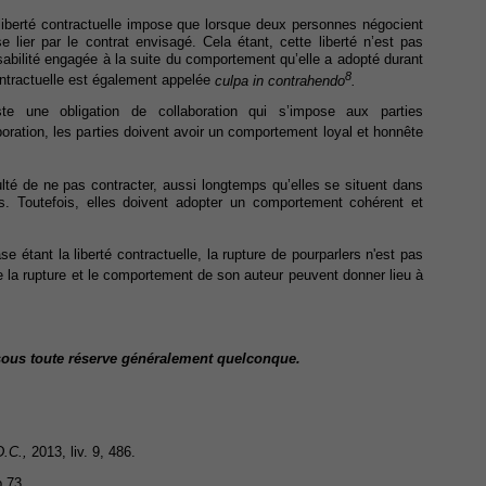
la liberté contractuelle impose que lorsque deux personnes négocient
e lier par le contrat envisagé. Cela étant, cette liberté n’est pas
nsabilité engagée à la suite du comportement qu’elle a adopté durant
8
ontractuelle est également appelée
culpa in contrahendo
.
ste une obligation de collaboration qui s’impose aux parties
aboration, les parties doivent avoir un comportement loyal et honnête
ulté de ne pas contracter, aussi longtemps qu’elles se situent dans
s. Toutefois, elles doivent adopter un comportement cohérent et
ase étant la liberté contractuelle, la rupture de pourparlers n'est pas
e la rupture et le comportement de son auteur peuvent donner lieu à
t sous toute réserve généralement quelconque.
.C.,
2013, liv. 9, 486.
p.73.