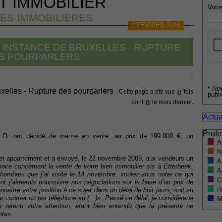
T IMMOBILIER
Votre
ES IMMOBILIERES
4 FÉVRIER 2016
 INSTANCE DE BRUXELLES - RUPTURE
S POURPARLERS
* Ne
xelles - Rupture des pourparlers
0
Cette page a été vue
fois
publi
0
dont
le mois dernier.
Actua
Profe
. ont décidé de mettre en vente, au prix de 199.000 €, un
A
N
t appartement et a envoyé, le 22 novembre 2009, aux vendeurs un
A
once concernant la vente de votre bien immobilier sis à Etterbeek,
A
chambres que j’ai visité le 14 novembre, voulez-vous noter ce qui
C
ant j’aimerais poursuivre nos négociations sur la base d’un prix de
H
naître votre position à ce sujet dans un délai de huit jours, soit au
r courrier ou par téléphone au (...)» Passé ce délai, je considérerai
M
 retenu votre attention, étant bien entendu que la présente ne
nte
».