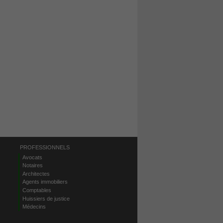
PROFESSIONNELS
Avocats
Notaires
Architectes
Agents immobiliers
Comptables
Huissiers de justice
Médecins