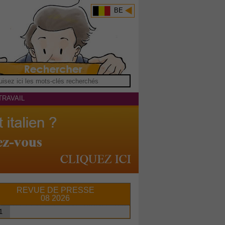
BE
TRAVAIL
REVUE DE PRESSE
08 2026
1