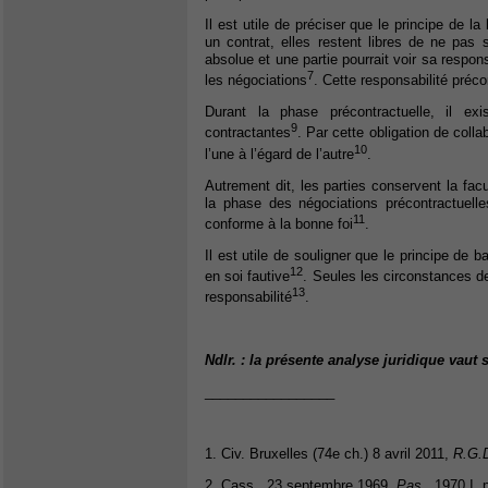
Il est utile de préciser que le principe de 
un contrat, elles restent libres de ne pas s
absolue et une partie pourrait voir sa respo
7
les négociations
. Cette responsabilité préc
Durant la phase précontractuelle, il exi
9
contractantes
. Par cette obligation de coll
10
l’une à l’égard de l’autre
.
Autrement dit, les parties conservent la fac
la phase des négociations précontractuelle
11
conforme à la bonne foi
.
Il est utile de souligner que le principe de b
12
en soi fautive
. Seules les circonstances d
13
responsabilité
.
Ndlr. : la présente analyse juridique vau
_________________
1. Civ. Bruxelles (74e ch.) 8 avril 2011,
R.G.D
2. Cass., 23 septembre 1969,
Pas.,
1970 I, 