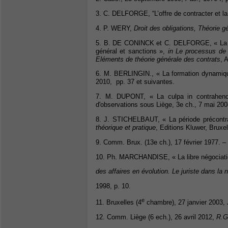
3. C. DELFORGE, “L’offre de contracter et la
4. P. WERY,
Droit des obligations, Théorie g
5. B. DE CONINCK et C. DELFORGE, « La rupt
général et sanctions »,
in Le processus de 
Eléments de théorie générale des contrats
, 
6. M. BERLINGIN., « La formation dynamiqu
2010, pp. 37 et suivantes.
7. M. DUPONT, « La culpa in contrahendo :
d'observations sous Liège, 3e ch., 7 mai 200
8. J. STICHELBAUT, « La période précontra
théorique et pratique
, Editions Kluwer, Bruxell
9. Comm. Brux. (13e ch.), 17 février 1977. –
10. Ph. MARCHANDISE, « La libre négociation
des affaires en évolution. Le juriste dans la 
1998, p. 10.
e
11. Bruxelles (4
chambre), 27 janvier 2003,
12. Comm. Liège (6 ech.), 26 avril 2012,
R.G