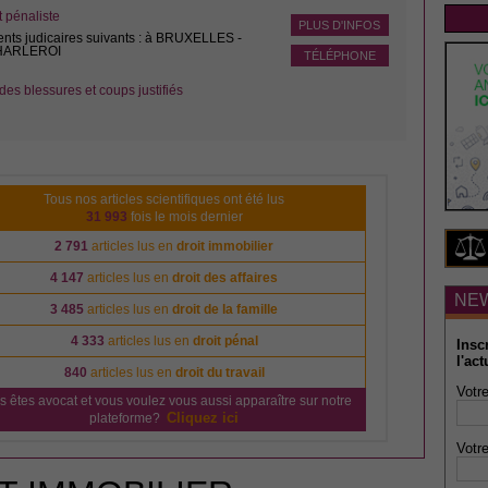
pénaliste
PLUS D'INFOS
ents judicaires suivants : à BRUXELLES -
CHARLEROI
TÉLÉPHONE
des blessures et coups justifiés
Tous nos articles scientifiques ont été lus
31 993
fois le mois dernier
2 791
articles lus en
droit immobilier
4 147
articles lus en
droit des affaires
NE
3 485
articles lus en
droit de la famille
4 333
articles lus en
droit pénal
Insc
l'act
840
articles lus en
droit du travail
Votre
s êtes avocat et vous voulez vous aussi apparaître sur notre
Cliquez ici
plateforme?
Votre