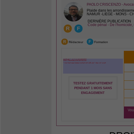
PAOLO CRISCENZO - Avocat 
Plaide dans les arrondissem
NAMUR -LIEGE - MONS - 
DERNIÈRE PUBLICATION
Code pénal - De l'homicide, 
R
F
R
F
Rédacteur
Formation
TESTEZ GRATUITEMENT
PENDANT 1 MOIS SANS
ENGAGEMENT
Vou