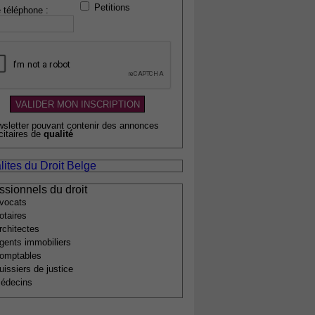
Petitions
 téléphone :
wsletter pouvant contenir des annonces
citaires de
qualité
lites du Droit Belge
ssionnels du droit
vocats
otaires
rchitectes
gents immobiliers
omptables
uissiers de justice
édecins