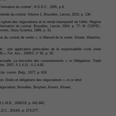
 formation du contrat”,
R.G.D.C.,
2005, p.9.
énérale du contrat
, Volume 1, Bruxelles, Larcier, 2010, p. 136.
ure des négociations et le retrait intempestif de l’offre. Régime
formation du contrat,
Bruxelles, Larcier, 2004, p. 77; M. COIPEL,
Anvers, Story-Scientia, 1999, p. 31.
e du contrat de vente », in
Manuel de la vente
, Kluwer, Waterloo,
 une application particulière de la responsabilité civile (note
8) »,
For. Ass.,
2009/2, n° 92, p. 50.
ctuelle. La rencontre des consentements », in
Obligations. Traité
es, 2007, II.1.4-11 - II.1.4-66.
Jur. comm. Belg.,
1977, p. 624.
. Droits et obligations des négociateurs », in
Le droit
négociation
, Bruxelles, Bruylant, Anvers, Kluwer,
J.L.M.B.,
2006/19, p. 841-842.
.D.C.,
2014/6, p. 273-277.