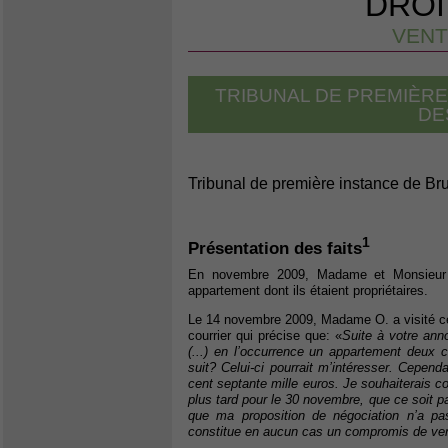
DROI
VENT
TRIBUNAL DE PREMIÈRE
DE
Tribunal de première instance de Bru
1
Présentation des faits
En novembre 2009, Madame et Monsieur D
appartement dont ils étaient propriétaires.
Le 14 novembre 2009, Madame O. a visité ce
courrier qui précise que: «
Suite à votre ann
(...) en l’occurrence un appartement deux 
suit? Celui-ci pourrait m’intéresser. Cepend
cent septante mille euros. Je souhaiterais con
plus tard pour le 30 novembre, que ce soit pa
que ma proposition de négociation n’a pas
constitue en aucun cas un compromis de ve