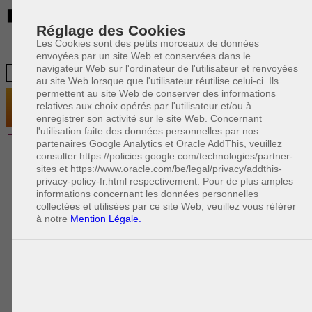
BE
Réglage des Cookies
Les Cookies sont des petits morceaux de données
envoyées par un site Web et conservées dans le
navigateur Web sur l'ordinateur de l'utilisateur et renvoyées
au site Web lorsque que l'utilisateur réutilise celui-ci. Ils
permettent au site Web de conserver des informations
relatives aux choix opérés par l'utilisateur et/ou à
enregistrer son activité sur le site Web. Concernant
l'utilisation faite des données personnelles par nos
partenaires Google Analytics et Oracle AddThis, veuillez
1 AVOCAT(S)
consulter https://policies.google.com/technologies/partner-
sites et https://www.oracle.com/be/legal/privacy/addthis-
EXPÉRIMENTÉ(S)
privacy-policy-fr.html respectivement. Pour de plus amples
EN DROIT IMMOBILIER
informations concernant les données personnelles
collectées et utilisées par ce site Web, veuillez vous référer
à notre
Mention Légale.
PAOLO CRISCENZO
Avocat pénaliste
Plaide dans les arrondissements judicaires
suivants : à BRUXELLES - NAMUR -LIEGE
- MONS - CHARLEROI
DERNIÈRE PUBLICATION
Code pénal - De l'homicide, des blessures
R
F
et coups justifiés
R
F