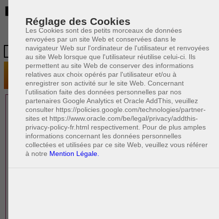
BE
Réglage des Cookies
Les Cookies sont des petits morceaux de données
envoyées par un site Web et conservées dans le
navigateur Web sur l'ordinateur de l'utilisateur et renvoyées
au site Web lorsque que l'utilisateur réutilise celui-ci. Ils
permettent au site Web de conserver des informations
relatives aux choix opérés par l'utilisateur et/ou à
enregistrer son activité sur le site Web. Concernant
l'utilisation faite des données personnelles par nos
partenaires Google Analytics et Oracle AddThis, veuillez
1 AVOCAT(S)
consulter https://policies.google.com/technologies/partner-
sites et https://www.oracle.com/be/legal/privacy/addthis-
EXPÉRIMENTÉ(S)
privacy-policy-fr.html respectivement. Pour de plus amples
EN DROIT DU TRAVAIL
informations concernant les données personnelles
collectées et utilisées par ce site Web, veuillez vous référer
à notre
Mention Légale.
PAOLO CRISCENZO
Avocat pénaliste
Plaide dans les arrondissements judicaires
suivants : à BRUXELLES - NAMUR -LIEGE
- MONS - CHARLEROI
DERNIÈRE PUBLICATION
Code pénal - De l'homicide, des blessures
R
F
et coups justifiés
R
F