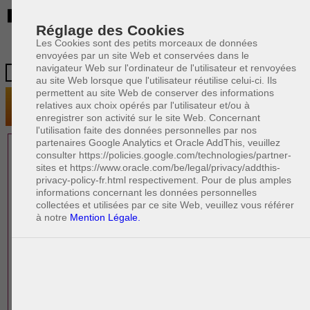
BE
Réglage des Cookies
Les Cookies sont des petits morceaux de données
envoyées par un site Web et conservées dans le
navigateur Web sur l'ordinateur de l'utilisateur et renvoyées
au site Web lorsque que l'utilisateur réutilise celui-ci. Ils
permettent au site Web de conserver des informations
relatives aux choix opérés par l'utilisateur et/ou à
enregistrer son activité sur le site Web. Concernant
l'utilisation faite des données personnelles par nos
partenaires Google Analytics et Oracle AddThis, veuillez
1 AVOCAT(S)
consulter https://policies.google.com/technologies/partner-
sites et https://www.oracle.com/be/legal/privacy/addthis-
EXPÉRIMENTÉ(S)
privacy-policy-fr.html respectivement. Pour de plus amples
EN DROIT DU TRAVAIL
informations concernant les données personnelles
collectées et utilisées par ce site Web, veuillez vous référer
à notre
Mention Légale.
PAOLO CRISCENZO
Avocat pénaliste
Plaide dans les arrondissements judicaires
suivants : à BRUXELLES - NAMUR -LIEGE
- MONS - CHARLEROI
DERNIÈRE PUBLICATION
Code pénal - De l'homicide, des blessures
R
F
et coups justifiés
R
F