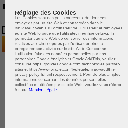
BE
Réglage des Cookies
Les Cookies sont des petits morceaux de données
envoyées par un site Web et conservées dans le
navigateur Web sur l'ordinateur de l'utilisateur et renvoyées
au site Web lorsque que l'utilisateur réutilise celui-ci. Ils
permettent au site Web de conserver des informations
relatives aux choix opérés par l'utilisateur et/ou à
enregistrer son activité sur le site Web. Concernant
l'utilisation faite des données personnelles par nos
partenaires Google Analytics et Oracle AddThis, veuillez
1 AVOCAT(S)
consulter https://policies.google.com/technologies/partner-
sites et https://www.oracle.com/be/legal/privacy/addthis-
EXPÉRIMENTÉ(S)
privacy-policy-fr.html respectivement. Pour de plus amples
EN DROIT DU TRAVAIL
informations concernant les données personnelles
collectées et utilisées par ce site Web, veuillez vous référer
à notre
Mention Légale.
PAOLO CRISCENZO
Avocat pénaliste
Plaide dans les arrondissements judicaires
suivants : à BRUXELLES - NAMUR -LIEGE
- MONS - CHARLEROI
DERNIÈRE PUBLICATION
Code pénal - De l'homicide, des blessures
R
F
et coups justifiés
R
F