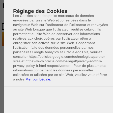
BE
Réglage des Cookies
Les Cookies sont des petits morceaux de données
envoyées par un site Web et conservées dans le
navigateur Web sur l'ordinateur de l'utilisateur et renvoyées
au site Web lorsque que l'utilisateur réutilise celui-ci. Ils
permettent au site Web de conserver des informations
relatives aux choix opérés par l'utilisateur et/ou à
enregistrer son activité sur le site Web. Concernant
l'utilisation faite des données personnelles par nos
partenaires Google Analytics et Oracle AddThis, veuillez
1 AVOCAT(S)
consulter https://policies.google.com/technologies/partner-
sites et https://www.oracle.com/be/legal/privacy/addthis-
EXPÉRIMENTÉ(S)
privacy-policy-fr.html respectivement. Pour de plus amples
EN DROIT DU TRAVAIL
informations concernant les données personnelles
collectées et utilisées par ce site Web, veuillez vous référer
à notre
Mention Légale.
PAOLO CRISCENZO
Avocat pénaliste
Plaide dans les arrondissements judicaires
suivants : à BRUXELLES - NAMUR -LIEGE
- MONS - CHARLEROI
DERNIÈRE PUBLICATION
Code pénal - De l'homicide, des blessures
R
F
et coups justifiés
R
F