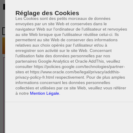
BE
Réglage des Cookies
Les Cookies sont des petits morceaux de données
envoyées par un site Web et conservées dans le
navigateur Web sur l'ordinateur de l'utilisateur et renvoyées
au site Web lorsque que l'utilisateur réutilise celui-ci. Ils
permettent au site Web de conserver des informations
relatives aux choix opérés par l'utilisateur et/ou à
enregistrer son activité sur le site Web. Concernant
l'utilisation faite des données personnelles par nos
partenaires Google Analytics et Oracle AddThis, veuillez
1 AVOCAT(S)
consulter https://policies.google.com/technologies/partner-
sites et https://www.oracle.com/be/legal/privacy/addthis-
EXPÉRIMENTÉ(S)
privacy-policy-fr.html respectivement. Pour de plus amples
EN DROIT DU TRAVAIL
informations concernant les données personnelles
collectées et utilisées par ce site Web, veuillez vous référer
à notre
Mention Légale.
PAOLO CRISCENZO
Avocat pénaliste
Plaide dans les arrondissements judicaires
suivants : à BRUXELLES - NAMUR -LIEGE
- MONS - CHARLEROI
DERNIÈRE PUBLICATION
Code pénal - De l'homicide, des blessures
R
F
et coups justifiés
R
F