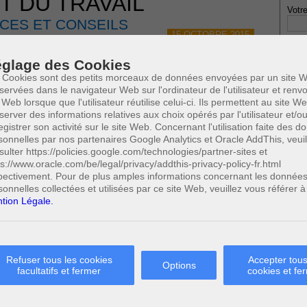
T DU TRAVAIL
Votre
CES ET CONSEILS
15 OCTOBRE 2015
glage des Cookies
 Cookies sont des petits morceaux de données envoyées par un site W
servées dans le navigateur Web sur l'ordinateur de l'utilisateur et ren
 Web lorsque que l'utilisateur réutilise celui-ci. Ils permettent au site W
server des informations relatives aux choix opérés par l'utilisateur et/o
* Ne
egistrer son activité sur le site Web. Concernant l'utilisation faite des 
publi
sonnelles par nos partenaires Google Analytics et Oracle AddThis, veuil
sulter https://policies.google.com/technologies/partner-sites et
ps://www.oracle.com/be/legal/privacy/addthis-privacy-policy-fr.html
TION DUE EN APPLICATION DE LA LOI
pectivement. Pour de plus amples informations concernant les donnée
Profe
ON PEUT-ELLE ÊTRE CUMULÉE AVEC
sonnelles collectées et utilisées par ce site Web, veuillez vous référer à
A
tion Légale.
OUR LICENCIEMENT ABUSIF ?
N
A
A
 Loi anti discrimination - Charge de la preuve -
C
ent de sexe - Cumul de l'indemnité de protection et de
Refuser tous les cookies
Accepter tous
H
Options
facultatifs et fermer
cookies et fe
M
0
Cette page a été vue
fois