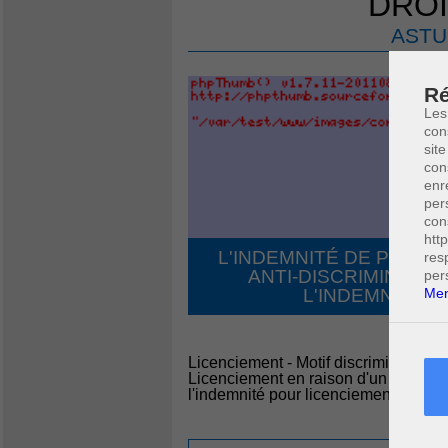
DROI
ASTU
Ré
Les
con
site
con
enr
per
con
htt
L'INDEMNITÉ DE PROTEC
res
ANTI-DISCRIMINATI
per
Men
L'INDEMNITÉ P
Licenciement - Motif discriminatoire -
Licenciement en raison d'un changem
l'indemnité pour licenciement abusif