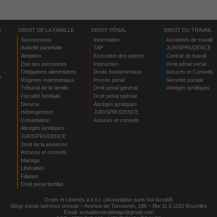
S
DROIT DE LA FAMILLE
DROIT PÉNAL
DROIT DU TRAVAIL
Successions
Information
Accidents de travail
Autorité parentale
TAP
JURISPRUDENCE
Adoption
Exécution des peines
Contrat de travail
Etat des personnes
Instruction
Droit pénal social
Obligations alimentaires
Droits fondamentaux
Astuces et Conseils
r
Régimes matrimoniaux
Procès pénal
Sécurité sociale
Tribunal de la famille
Droit pénal général
Abrégés juridiques
Fiscalité familiale
Droit pénal spécial
Divorce
Abrégés juridiques
Hébergement
JURISPRUDENCE
s
Cohabitation
Astuces et conseils
Abrégés juridiques
JURISPRUDENCE
Droit de la jeunesse
Astuces et conseils
Mariage
Libéralités
Filiation
Droit pénal familial
Droits et Libertés a.s.b.l. (Association sans but lucratif)
Siège social /adresse postale – Avenue de Tervueren, 186 – Bte 11 à 1150 Bruxelles
Email:
actualitesdroitbelge@gmail.com