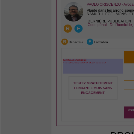
PAOLO CRISCENZO - Avocat 
Plaide dans les arrondissem
NAMUR -LIEGE - MONS - 
DERNIÈRE PUBLICATION
Code pénal - De l'homicide, 
R
F
R
F
Rédacteur
Formation
TESTEZ GRATUITEMENT
PENDANT 1 MOIS SANS
ENGAGEMENT
Vou