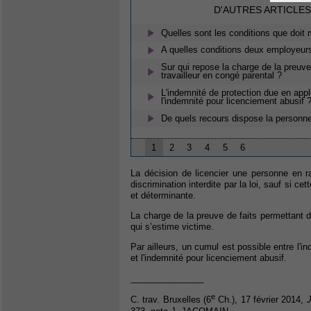
D'AUTRES ARTICLES
Quelles sont les conditions que doit 
A quelles conditions deux employeu
Sur qui repose la charge de la preuve
travailleur en congé parental ?
L'indemnité de protection due en appli
l'indemnité pour licenciement abusif 
De quels recours dispose la personn
1
2
3
4
5
6
La décision de licencier une personne en
discrimination interdite par la loi, sauf si ce
et déterminante.
La charge de la preuve de faits permettant d
qui s’estime victime.
Par ailleurs, un cumul est possible entre l'in
et l'indemnité pour licenciement abusif.
_______________
e
C. trav. Bruxelles (6
Ch.), 17 février 2014,
J