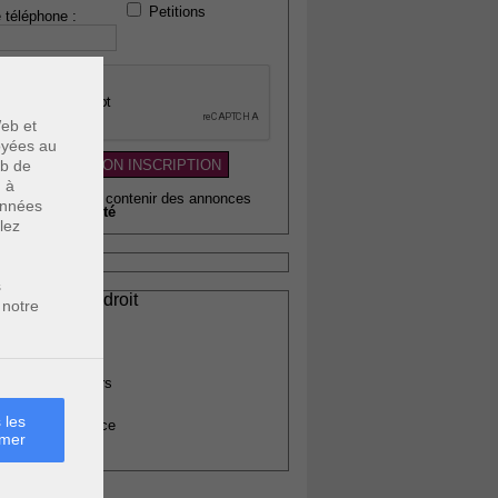
Petitions
 téléphone :
eb et
voyées au
eb de
u à
wsletter pouvant contenir des annonces
données
citaires de
qualité
lez
s
ssionnels du droit
 notre
vocats
otaires
rchitectes
gents immobiliers
omptables
 les
uissiers de justice
rmer
édecins