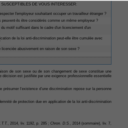
 SUSCEPTIBLES DE VOUS INTERESSER:
respecter l'employeur souhaitant occuper un travailleur étranger ?
rs peuvent-ils être considérés comme un même employeur ?
 du motif suffisant dans le cadre d'un licenciement d'un
cation de la loi anti-discrimination peut-elle être cumulée avec
?
e licenciée abusivement en raison de son sexe ?
 raison de son sexe ou de son changement de sexe constitue une
tte décision est justifiée par une exigence professionnelle essentielle
e présumer l’existence d’une discrimination repose sur la personne
demnité de protection due en application de la loi anti-discrimination
.T.T.
, 2014, liv. 1192, p. 285 ;
Chron. D.S.
, 2014 (sommaire), liv. 7,