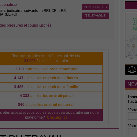
pénaliste
PLUS D'INFOS
ents judicaires suivants : à BRUXELLES -
CHARLEROI
TÉLÉPHONE
des blessures et coups justifiés
Tous nos articles scientifiques ont été lus
31 993
fois le mois dernier
2 791
articles lus en
droit immobilier
4 147
articles lus en
droit des affaires
NE
3 485
articles lus en
droit de la famille
4 333
articles lus en
droit pénal
Insc
l'act
840
articles lus en
droit du travail
Votre
s êtes avocat et vous voulez vous aussi apparaître sur notre
Cliquez ici
plateforme?
Votre