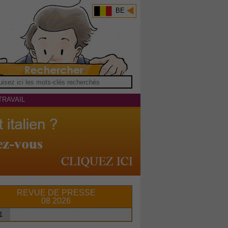
BE
TRAVAIL
REVUE DE PRESSE
08 2026
1