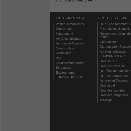
373, note J. JACQMAIN.
DROIT IMMOBILIER
DROIT DES AFFAIRE
Ventes immobilières
Dr. du consommateur
Copropriété
Propriété intellectuelle
Mitoyenneté
Règlement collectif de
dettes
Abrégés juridiques
Concurrence
Astuces et Conseils
Dr. bancaire - financie
Construction
Abrégés juridiques
Urbanisme
JURISPRUDENCE
Bail
Droit médical
Saisies immobilières
Droit commercial
Servitudes
Dr. pénal des société
Environnement
Dr. des assurances
JURISPRUDENCE
Astuces et Conseils
Droit fiscal
Droit des sociétés
Droit des obligations
Arbitrage