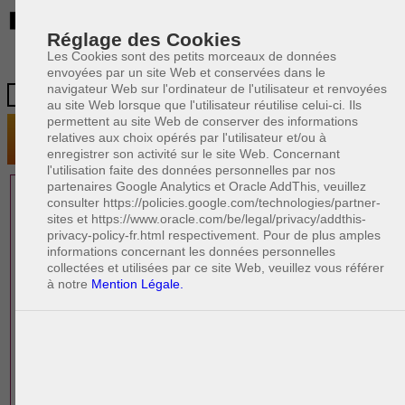
BE
Réglage des Cookies
Les Cookies sont des petits morceaux de données
envoyées par un site Web et conservées dans le
navigateur Web sur l'ordinateur de l'utilisateur et renvoyées
au site Web lorsque que l'utilisateur réutilise celui-ci. Ils
permettent au site Web de conserver des informations
relatives aux choix opérés par l'utilisateur et/ou à
enregistrer son activité sur le site Web. Concernant
l'utilisation faite des données personnelles par nos
partenaires Google Analytics et Oracle AddThis, veuillez
1 AVOCAT(S)
consulter https://policies.google.com/technologies/partner-
sites et https://www.oracle.com/be/legal/privacy/addthis-
EXPÉRIMENTÉ(S)
privacy-policy-fr.html respectivement. Pour de plus amples
EN DROIT DES AFFAIRES
informations concernant les données personnelles
collectées et utilisées par ce site Web, veuillez vous référer
à notre
Mention Légale.
PAOLO CRISCENZO
Avocat pénaliste
Plaide dans les arrondissements judicaires
suivants : à BRUXELLES - NAMUR -LIEGE
- MONS - CHARLEROI
DERNIÈRE PUBLICATION
Code pénal - De l'homicide, des blessures
R
F
et coups justifiés
R
F