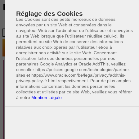
BE
Réglage des Cookies
Les Cookies sont des petits morceaux de données
envoyées par un site Web et conservées dans le
navigateur Web sur l'ordinateur de l'utilisateur et renvoyées
au site Web lorsque que l'utilisateur réutilise celui-ci. Ils
permettent au site Web de conserver des informations
relatives aux choix opérés par l'utilisateur et/ou à
enregistrer son activité sur le site Web. Concernant
l'utilisation faite des données personnelles par nos
partenaires Google Analytics et Oracle AddThis, veuillez
1 AVOCAT(S)
consulter https://policies.google.com/technologies/partner-
sites et https://www.oracle.com/be/legal/privacy/addthis-
EXPÉRIMENTÉ(S)
privacy-policy-fr.html respectivement. Pour de plus amples
EN DROIT DES AFFAIRES
informations concernant les données personnelles
collectées et utilisées par ce site Web, veuillez vous référer
à notre
Mention Légale.
PAOLO CRISCENZO
Avocat pénaliste
Plaide dans les arrondissements judicaires
suivants : à BRUXELLES - NAMUR -LIEGE
- MONS - CHARLEROI
DERNIÈRE PUBLICATION
Code pénal - De l'homicide, des blessures
R
F
et coups justifiés
R
F