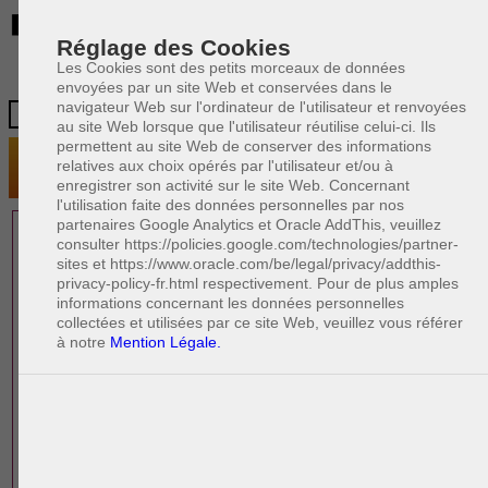
BE
Réglage des Cookies
Les Cookies sont des petits morceaux de données
envoyées par un site Web et conservées dans le
navigateur Web sur l'ordinateur de l'utilisateur et renvoyées
au site Web lorsque que l'utilisateur réutilise celui-ci. Ils
permettent au site Web de conserver des informations
relatives aux choix opérés par l'utilisateur et/ou à
enregistrer son activité sur le site Web. Concernant
l'utilisation faite des données personnelles par nos
partenaires Google Analytics et Oracle AddThis, veuillez
1 AVOCAT(S)
consulter https://policies.google.com/technologies/partner-
sites et https://www.oracle.com/be/legal/privacy/addthis-
EXPÉRIMENTÉ(S)
privacy-policy-fr.html respectivement. Pour de plus amples
EN DROIT DES AFFAIRES
informations concernant les données personnelles
collectées et utilisées par ce site Web, veuillez vous référer
à notre
Mention Légale.
PAOLO CRISCENZO
Avocat pénaliste
Plaide dans les arrondissements judicaires
suivants : à BRUXELLES - NAMUR -LIEGE
- MONS - CHARLEROI
DERNIÈRE PUBLICATION
Code pénal - De l'homicide, des blessures
R
F
et coups justifiés
R
F