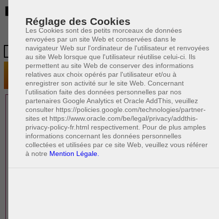
BE
Réglage des Cookies
Les Cookies sont des petits morceaux de données
envoyées par un site Web et conservées dans le
navigateur Web sur l'ordinateur de l'utilisateur et renvoyées
au site Web lorsque que l'utilisateur réutilise celui-ci. Ils
permettent au site Web de conserver des informations
relatives aux choix opérés par l'utilisateur et/ou à
enregistrer son activité sur le site Web. Concernant
l'utilisation faite des données personnelles par nos
partenaires Google Analytics et Oracle AddThis, veuillez
1 AVOCAT(S)
consulter https://policies.google.com/technologies/partner-
sites et https://www.oracle.com/be/legal/privacy/addthis-
EXPÉRIMENTÉ(S)
privacy-policy-fr.html respectivement. Pour de plus amples
EN DROIT PÉNAL
informations concernant les données personnelles
collectées et utilisées par ce site Web, veuillez vous référer
à notre
Mention Légale.
PAOLO CRISCENZO
Avocat pénaliste
Plaide dans les arrondissements judicaires
suivants : à BRUXELLES - NAMUR -LIEGE
- MONS - CHARLEROI
DERNIÈRE PUBLICATION
Code pénal - De l'homicide, des blessures
R
F
et coups justifiés
R
F