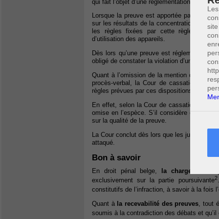
qui fait l’objet d’une règlementation particu
Les
Lorsque la preuve est apportée par un test 
con
sur les résultats de la concentration d’alcool p
site
les règles fixées par cette règlementation
con
d’utilisation des appareils.
enr
per
Dès lors qu’une preuve est réglementée par u
obligé de constater la violation d’une disposi
con
htt
Quant à l’omission de la mention du respect 
res
procès-verbal, la Cour de cassation consid
per
règles prévues par ces dispositions légales.
Men
En effet, selon la Cour de cassation, il revi
omise en l’espèce. S’il considère que c’est l
sur la qualité de la preuve.
La Cour conclut dès lors que les juges d’appe
attaqué.
Bon à savoir
En droit pénal belge,
la charge de la 
2
exclusivement sur la partie poursuivante
constitutifs de l’infraction, à savoir à la fois
Quant à
la recevabilité des preuves
, tout 
soumis à la contradiction des débats et qu’il 