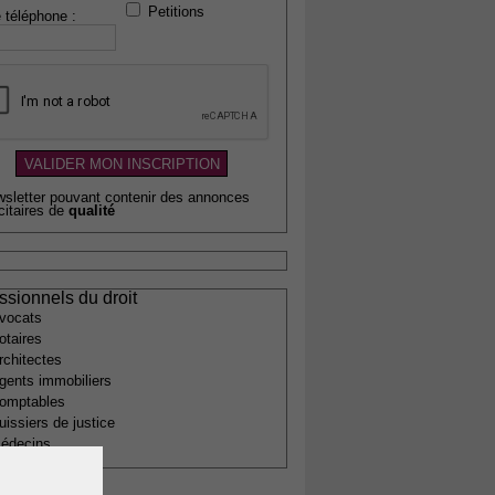
Petitions
 téléphone :
wsletter pouvant contenir des annonces
citaires de
qualité
ssionnels du droit
vocats
otaires
rchitectes
gents immobiliers
omptables
uissiers de justice
édecins