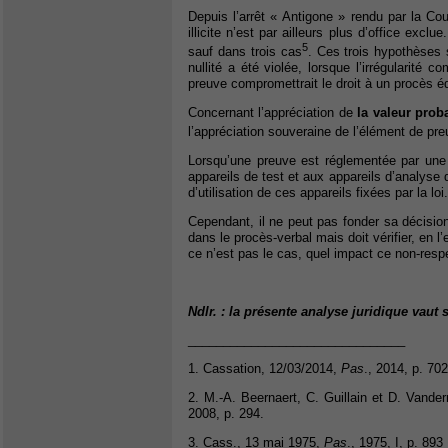
Depuis l’arrêt « Antigone » rendu par la Cou
illicite n’est par ailleurs plus d’office excl
5
sauf dans trois cas
. Ces trois hypothèses 
nullité a été violée, lorsque l’irrégularité 
preuve compromettrait le droit à un procès éq
Concernant l’appréciation de
la valeur prob
l’appréciation souveraine de l’élément de pre
Lorsqu’une preuve est réglementée par une loi
appareils de test et aux appareils d’analyse d
d’utilisation de ces appareils fixées par la loi.
Cependant, il ne peut pas fonder sa décisio
dans le procès-verbal mais doit vérifier, en l’
ce n’est pas le cas, quel impact ce non-respe
Ndlr. : la présente analyse juridique vau
_______________________________
1. Cassation, 12/03/2014,
Pas
., 2014, p. 702
2. M.-A. Beernaert, C. Guillain et D. Vand
2008, p. 294.
3. Cass., 13 mai 1975,
Pas
., 1975, I, p. 89