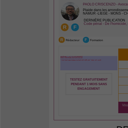
PAOLO CRISCENZO - Avocat 
Plaide dans les arrondissem
NAMUR -LIEGE - MONS - 
DERNIÈRE PUBLICATION
Code pénal - De l'homicide, 
R
F
R
F
Rédacteur
Formation
TESTEZ GRATUITEMENT
PENDANT 1 MOIS SANS
ENGAGEMENT
Vou