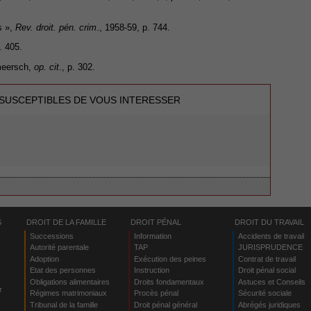
s »,
Rev. droit. pén. crim
., 1958-59, p. 744.
. 405.
rmeersch,
op. cit
., p. 302.
 SUSCEPTIBLES DE VOUS INTERESSER
S
DROIT DE LA FAMILLE
DROIT PÉNAL
DROIT DU TRAVAIL
Successions
Information
Accidents de travail
Autorité parentale
TAP
JURISPRUDENCE
Adoption
Exécution des peines
Contrat de travail
Etat des personnes
Instruction
Droit pénal social
Obligations alimentaires
Droits fondamentaux
Astuces et Conseils
r
Régimes matrimoniaux
Procès pénal
Sécurité sociale
Tribunal de la famille
Droit pénal général
Abrégés juridiques