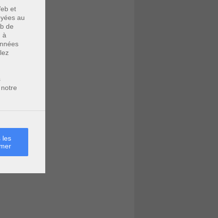
eb et
voyées au
eb de
u à
données
lez
s
 notre
 les
rmer