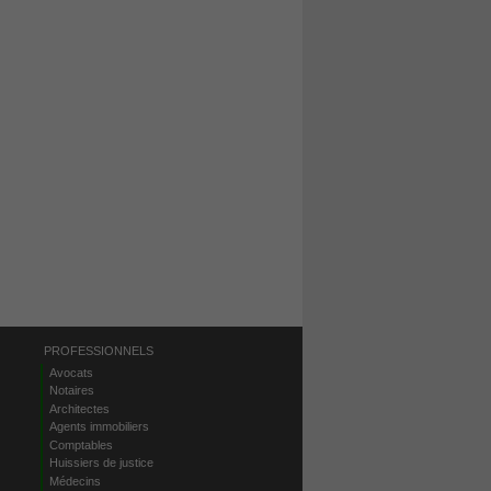
PROFESSIONNELS
Avocats
Notaires
Architectes
Agents immobiliers
Comptables
Huissiers de justice
Médecins