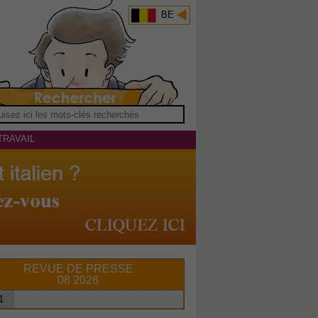
BE
TRAVAIL
REVUE DE PRESSE
08 2026
1