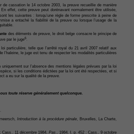
r de cassation le 14 octobre 2003, la preuve recueillie de manière
ue. En effet, cette preuve peut dorénavant normalement être utilisée,
sont les suivantes : lorsqu’une règle de forme prescrite à peine de
commise a entaché la fiabilité de la preuve ou lorsque l’usage de la
uitable.
ante
des éléments de preuve, le droit belge consacre le principe de
6
uve par le juge
.
 particulière, telle que l’arrêté royal du 21 avril 2007 relatif aux
e l’haleine, le juge est tenu de respecter les modalités particulières
n uniquement sur l’absence des mentions légales prévues par la loi
espèce, si les conditions édictées par la loi ont été respectées, et si
ct a eu sur la qualité de la preuve.
t sous toute réserve généralement quelconque.
.
ermeersch,
Introduction à la procédure pénale
, Bruxelles, La Charte,
3 ; Cass., 11 décembre 1984,
Pas
., 1984, I, p. 452 ; Cass., 9 octobre