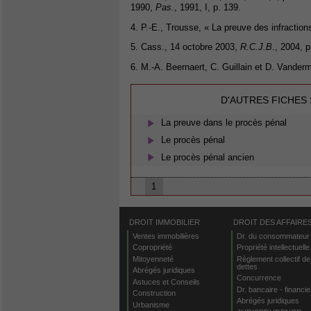
1990,
Pas
., 1991, I, p. 139.
4. P.-E., Trousse, « La preuve des infraction
5. Cass., 14 octobre 2003,
R.C.J.B
., 2004, p
6. M.-A. Beernaert, C. Guillain et D. Vande
D'AUTRES FICHES
La preuve dans le procès pénal
Le procès pénal
Le procès pénal ancien
1
DROIT IMMOBILIER
DROIT DES AFFAIRE
Ventes immobilières
Dr. du consommateur
Copropriété
Propriété intellectuelle
Mitoyenneté
Règlement collectif de
dettes
Abrégés juridiques
Concurrence
Astuces et Conseils
Dr. bancaire - financie
Construction
Abrégés juridiques
Urbanisme