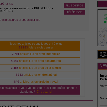
pénaliste
PLUS D'INFOS
ents judicaires suivants : à BRUXELLES -
CHARLEROI
TÉLÉPHONE
des blessures et coups justifiés
Tous nos articles scientifiques ont été lus
31 993
fois le mois dernier
2 791
articles lus en
droit immobilier
4 147
articles lus en
droit des affaires
NE
3 485
articles lus en
droit de la famille
4 333
articles lus en
droit pénal
Insc
l'act
840
articles lus en
droit du travail
Votre
s êtes avocat et vous voulez vous aussi apparaître sur notre
Cliquez ici
plateforme?
Votre