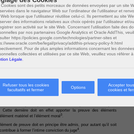
lière concernant son mode de preuve.
 Cookies sont des petits morceaux de données envoyées par un site W
d’haleine ou une analyse sanguine et que le juge base sa décision
servées dans le navigateur Web sur l'ordinateur de l'utilisateur et ren
ar litre d’air alvéolaire expiré ou par litre de sang, il doit respecter
 Web lorsque que l'utilisateur réutilise celui-ci. Ils permettent au site W
 particulière. La loi fixe, en effet, des modalités particulières
server des informations relatives aux choix opérés par l'utilisateur et/o
egistrer son activité sur le site Web. Concernant l'utilisation faite des 
sonnelles par nos partenaires Google Analytics et Oracle AddThis, veuil
ne loi spéciale, si le juge veut lui ôter sa valeur probante, il est
tion garantissant la qualité de cette preuve.
sulter https://policies.google.com/technologies/partner-sites et
ps://www.oracle.com/be/legal/privacy/addthis-privacy-policy-fr.html
de toutes les dispositions légales de l’arrêté royal précité dans le
pectivement. Pour de plus amples informations concernant les donnée
ère que ce seul fait ne suffit pas pour présumer la violation des
sonnelles collectées et utilisées par ce site Web, veuillez vous référer à
tion Légale.
ent au juge du fond d’apprécier si une formalité a effectivement été
e cas, il lui revient alors d’apprécier l’incidence de cette omission
l n’ont pas légalement justifié leur décision. Elle casse le jugement
Refuser tous les cookies
Accepter tous
Options
facultatifs et fermer
cookies et fe
preuve
n’est pas répartie entre les deux parties mais repose
. Cette dernière doit en effet apporter la preuve des éléments
3
 l’élément matériel et l’élément moral
.
élément de preuve doit en principe être admis, pour autant qu’il soit
4
contribue à former l’intime conviction du juge
.