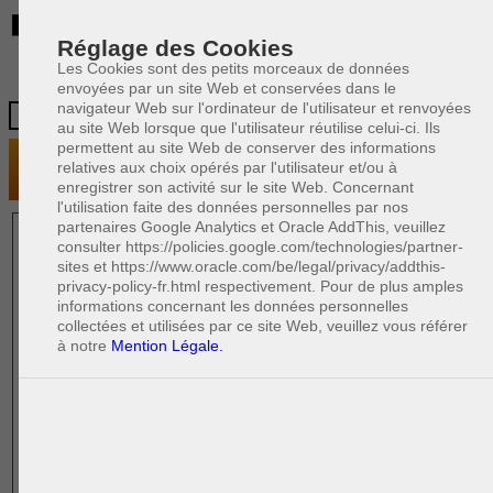
BE
Réglage des Cookies
Les Cookies sont des petits morceaux de données
envoyées par un site Web et conservées dans le
navigateur Web sur l'ordinateur de l'utilisateur et renvoyées
au site Web lorsque que l'utilisateur réutilise celui-ci. Ils
permettent au site Web de conserver des informations
relatives aux choix opérés par l'utilisateur et/ou à
enregistrer son activité sur le site Web. Concernant
l'utilisation faite des données personnelles par nos
partenaires Google Analytics et Oracle AddThis, veuillez
1 AVOCAT(S)
consulter https://policies.google.com/technologies/partner-
sites et https://www.oracle.com/be/legal/privacy/addthis-
EXPÉRIMENTÉ(S)
privacy-policy-fr.html respectivement. Pour de plus amples
EN DROIT PÉNAL
informations concernant les données personnelles
collectées et utilisées par ce site Web, veuillez vous référer
à notre
Mention Légale.
PAOLO CRISCENZO
Avocat pénaliste
Plaide dans les arrondissements judicaires
suivants : à BRUXELLES - NAMUR -LIEGE
- MONS - CHARLEROI
DERNIÈRE PUBLICATION
Code pénal - De l'homicide, des blessures
R
F
et coups justifiés
R
F