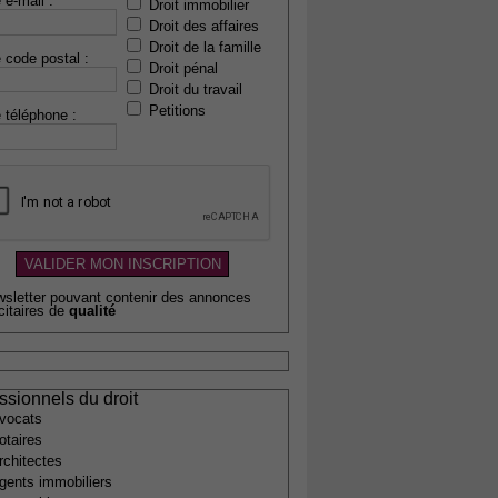
 e-mail :
Droit immobilier
Droit des affaires
Droit de la famille
 code postal :
Droit pénal
Droit du travail
Petitions
 téléphone :
wsletter pouvant contenir des annonces
citaires de
qualité
ssionnels du droit
vocats
otaires
rchitectes
gents immobiliers