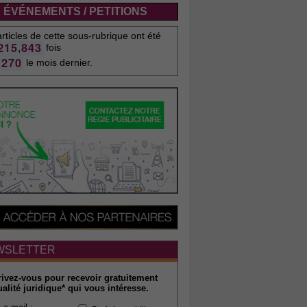
ÉVÉNEMENTS / PETITIONS
rticles de cette sous-rubrique ont été
,
2
1
5
8
4
3
fois
2
7
0
le mois dernier.
WSLETTER
rivez-vous pour recevoir gratuitement
ualité juridique* qui vous intéresse.