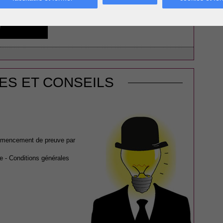
Le fonds de commerce
ES ET CONSEILS
ommencement de preuve par
e - Conditions générales