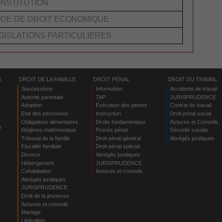
NSTITUTION
DE DE DROIT ECONOMIQUE
GISLATIONS PARTICULIERES
S
DROIT DE LA FAMILLE
DROIT PÉNAL
DROIT DU TRAVAIL
Successions
Information
Accidents de travail
Autorité parentale
TAP
JURISPRUDENCE
Adoption
Exécution des peines
Contrat de travail
Etat des personnes
Instruction
Droit pénal social
Obligations alimentaires
Droits fondamentaux
Astuces et Conseils
r
Régimes matrimoniaux
Procès pénal
Sécurité sociale
Tribunal de la famille
Droit pénal général
Abrégés juridiques
Fiscalité familiale
Droit pénal spécial
Divorce
Abrégés juridiques
Hébergement
JURISPRUDENCE
s
Cohabitation
Astuces et conseils
Abrégés juridiques
JURISPRUDENCE
Droit de la jeunesse
Astuces et conseils
Mariage
Libéralités