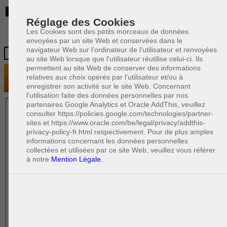
BE
Réglage des Cookies
Les Cookies sont des petits morceaux de données
envoyées par un site Web et conservées dans le
navigateur Web sur l'ordinateur de l'utilisateur et renvoyées
au site Web lorsque que l'utilisateur réutilise celui-ci. Ils
permettent au site Web de conserver des informations
relatives aux choix opérés par l'utilisateur et/ou à
enregistrer son activité sur le site Web. Concernant
l'utilisation faite des données personnelles par nos
partenaires Google Analytics et Oracle AddThis, veuillez
1 AVOCAT(S)
consulter https://policies.google.com/technologies/partner-
sites et https://www.oracle.com/be/legal/privacy/addthis-
EXPÉRIMENTÉ(S)
privacy-policy-fr.html respectivement. Pour de plus amples
EN DROIT DES AFFAIRES
informations concernant les données personnelles
collectées et utilisées par ce site Web, veuillez vous référer
à notre
Mention Légale.
PAOLO CRISCENZO
Avocat pénaliste
Plaide dans les arrondissements judicaires
suivants : à BRUXELLES - NAMUR -LIEGE
- MONS - CHARLEROI
DERNIÈRE PUBLICATION
Code pénal - De l'homicide, des blessures
R
F
et coups justifiés
R
F