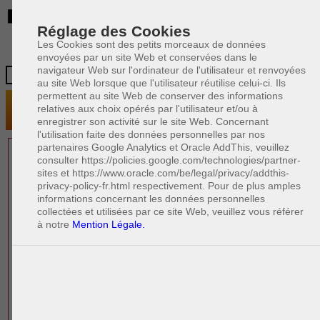
BE
Réglage des Cookies
Les Cookies sont des petits morceaux de données
envoyées par un site Web et conservées dans le
navigateur Web sur l'ordinateur de l'utilisateur et renvoyées
au site Web lorsque que l'utilisateur réutilise celui-ci. Ils
permettent au site Web de conserver des informations
relatives aux choix opérés par l'utilisateur et/ou à
enregistrer son activité sur le site Web. Concernant
l'utilisation faite des données personnelles par nos
partenaires Google Analytics et Oracle AddThis, veuillez
1 AVOCAT(S)
consulter https://policies.google.com/technologies/partner-
sites et https://www.oracle.com/be/legal/privacy/addthis-
EXPÉRIMENTÉ(S)
privacy-policy-fr.html respectivement. Pour de plus amples
EN DROIT DE LA FAMILLE
informations concernant les données personnelles
collectées et utilisées par ce site Web, veuillez vous référer
à notre
Mention Légale.
PAOLO CRISCENZO
Avocat pénaliste
Plaide dans les arrondissements judicaires
suivants : à BRUXELLES - NAMUR -LIEGE
- MONS - CHARLEROI
DERNIÈRE PUBLICATION
Code pénal - De l'homicide, des blessures
R
F
et coups justifiés
R
F