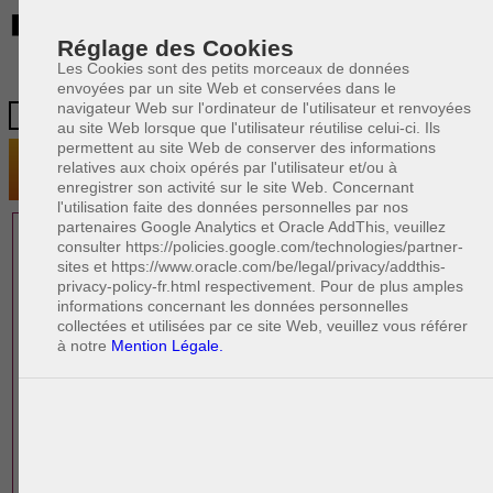
BE
Réglage des Cookies
Les Cookies sont des petits morceaux de données
envoyées par un site Web et conservées dans le
navigateur Web sur l'ordinateur de l'utilisateur et renvoyées
au site Web lorsque que l'utilisateur réutilise celui-ci. Ils
permettent au site Web de conserver des informations
relatives aux choix opérés par l'utilisateur et/ou à
enregistrer son activité sur le site Web. Concernant
l'utilisation faite des données personnelles par nos
partenaires Google Analytics et Oracle AddThis, veuillez
1 AVOCAT(S)
consulter https://policies.google.com/technologies/partner-
sites et https://www.oracle.com/be/legal/privacy/addthis-
EXPÉRIMENTÉ(S)
privacy-policy-fr.html respectivement. Pour de plus amples
EN DROIT DU TRAVAIL
informations concernant les données personnelles
collectées et utilisées par ce site Web, veuillez vous référer
à notre
Mention Légale.
PAOLO CRISCENZO
Avocat pénaliste
Plaide dans les arrondissements judicaires
suivants : à BRUXELLES - NAMUR -LIEGE
- MONS - CHARLEROI
DERNIÈRE PUBLICATION
Code pénal - De l'homicide, des blessures
R
F
et coups justifiés
R
F