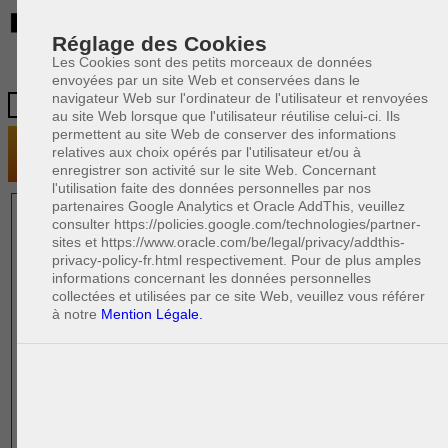
BE
Réglage des Cookies
Les Cookies sont des petits morceaux de données
envoyées par un site Web et conservées dans le
navigateur Web sur l'ordinateur de l'utilisateur et renvoyées
au site Web lorsque que l'utilisateur réutilise celui-ci. Ils
permettent au site Web de conserver des informations
relatives aux choix opérés par l'utilisateur et/ou à
enregistrer son activité sur le site Web. Concernant
l'utilisation faite des données personnelles par nos
partenaires Google Analytics et Oracle AddThis, veuillez
1 AVOCAT(S)
consulter https://policies.google.com/technologies/partner-
sites et https://www.oracle.com/be/legal/privacy/addthis-
EXPÉRIMENTÉ(S)
privacy-policy-fr.html respectivement. Pour de plus amples
EN DROIT DU TRAVAIL
informations concernant les données personnelles
collectées et utilisées par ce site Web, veuillez vous référer
à notre
Mention Légale.
PAOLO CRISCENZO
Avocat pénaliste
Plaide dans les arrondissements judicaires
suivants : à BRUXELLES - NAMUR -LIEGE
- MONS - CHARLEROI
DERNIÈRE PUBLICATION
Code pénal - De l'homicide, des blessures
R
F
et coups justifiés
R
F