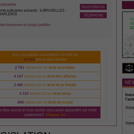
pénaliste
PLUS D'INFOS
ents judicaires suivants : à BRUXELLES -
CHARLEROI
TÉLÉPHONE
des blessures et coups justifiés
Tous nos articles scientifiques ont été lus
31 993
fois le mois dernier
2 791
articles lus en
droit immobilier
4 147
articles lus en
droit des affaires
NE
3 485
articles lus en
droit de la famille
4 333
articles lus en
droit pénal
Insc
l'act
840
articles lus en
droit du travail
Votre
s êtes avocat et vous voulez vous aussi apparaître sur notre
Cliquez ici
plateforme?
Votre