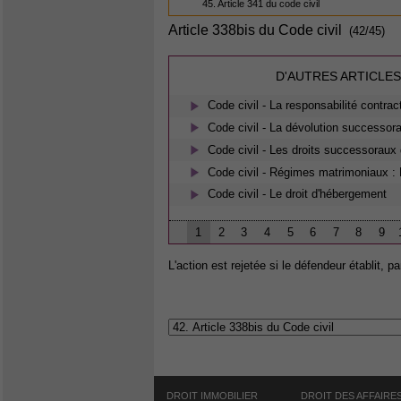
45. Article 341 du code civil
Article 338bis du Code civil
(42/45)
D'AUTRES ARTICLES
Code civil - La responsabilité contrac
Code civil - La dévolution successora
Code civil - Les droits successoraux 
Code civil - Régimes matrimoniaux : 
Code civil - Le droit d'hébergement
1
2
3
4
5
6
7
8
9
L'action est rejetée si le défendeur établit, pa
DROIT IMMOBILIER
DROIT DES AFFAIRE