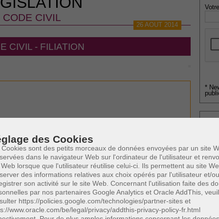
GISLATION
Votre
CODE CIVIL
26 AOUT 2014
 CIVIL - FILIATION
* Ne
publi
Profe
glage des Cookies
A
 Cookies sont des petits morceaux de données envoyées par un site W
N
servées dans le navigateur Web sur l'ordinateur de l'utilisateur et ren
A
 Web lorsque que l'utilisateur réutilise celui-ci. Ils permettent au site W
A
server des informations relatives aux choix opérés par l'utilisateur et/o
C
egistrer son activité sur le site Web. Concernant l'utilisation faite des 
H
sonnelles par nos partenaires Google Analytics et Oracle AddThis, veuil
M
sulter https://policies.google.com/technologies/partner-sites et
ps://www.oracle.com/be/legal/privacy/addthis-privacy-policy-fr.html
pectivement. Pour de plus amples informations concernant les donnée