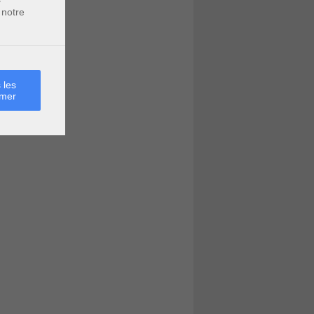
 notre
 les
rmer