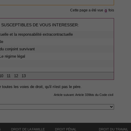
0
Cette page a été vue
fois
 SUSCEPTIBLES DE VOUS INTERESSER:
tuelle et la responsabilité extracontractuelle
le
du conjoint survivant
Le régime légal
10
11
12
13
r toutes les voies de droit, qu'il n'est pas le père.
Article suivant:
Article 339bis du Code civil
S
DROIT DE LA FAMILLE
DROIT PÉNAL
DROIT DU TRAVAIL