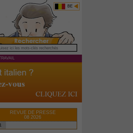
BE
TRAVAIL
REVUE DE PRESSE
08 2026
1