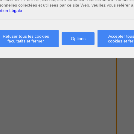
sonnelles collectées et utilisées par ce site Web, veuillez vous référer à
tion Légale.
Refuser tous les cookies
Accepter tous
Options
facultatifs et fermer
cookies et fe