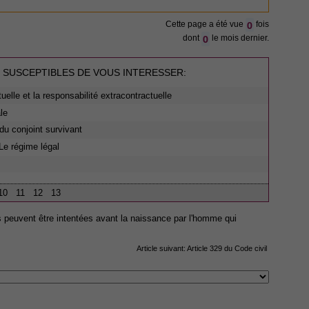
0
Cette page a été vue
fois
0
dont
le mois dernier.
 SUSCEPTIBLES DE VOUS INTERESSER:
tuelle et la responsabilité extracontractuelle
le
du conjoint survivant
Le régime légal
10
11
12
13
s peuvent être intentées avant la naissance par l'homme qui
Article suivant:
Article 329 du Code civil