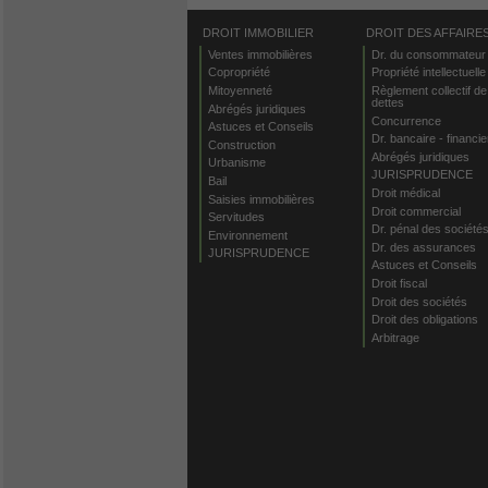
DROIT IMMOBILIER
DROIT DES AFFAIRE
Ventes immobilières
Dr. du consommateur
Copropriété
Propriété intellectuelle
Mitoyenneté
Règlement collectif de
dettes
Abrégés juridiques
Concurrence
Astuces et Conseils
Dr. bancaire - financie
Construction
Abrégés juridiques
Urbanisme
JURISPRUDENCE
Bail
Droit médical
Saisies immobilières
Droit commercial
Servitudes
Dr. pénal des société
Environnement
Dr. des assurances
JURISPRUDENCE
Astuces et Conseils
Droit fiscal
Droit des sociétés
Droit des obligations
Arbitrage