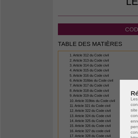
LE
CODE
TABLE DES MATIÈRES
1. Article 312 du Code civil
2. Article 313 du Code civil
3. Article 314 du Code civil
4. Article 315 du Code civil
5. Article 316 du Code civil
6. Article 316bis du Code civil
7. Article 317 du Code civil
8. Article 318 du Code civil
Ré
9. Article 319 du Code civil
Les
10. Article 319bis du Code civil
con
11. Article 321 du Code civil
site
12. Article 322 du Code civil
con
13. Article 324 du Code civil
enr
14. Article 325 du Code civil
15. Article 326 du Code civil
per
16. Article 327 du code civil
con
17. Article 328 du Code civil
htt