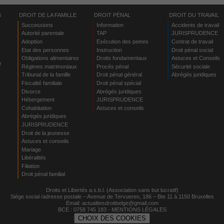
S
DROIT DE LA FAMILLE
DROIT PÉNAL
DROIT DU TRAVAIL
Successions
Information
Accidents de travail
Autorité parentale
TAP
JURISPRUDENCE
Adoption
Exécution des peines
Contrat de travail
Etat des personnes
Instruction
Droit pénal social
Obligations alimentaires
Droits fondamentaux
Astuces et Conseils
r
Régimes matrimoniaux
Procès pénal
Sécurité sociale
Tribunal de la famille
Droit pénal général
Abrégés juridiques
Fiscalité familiale
Droit pénal spécial
Divorce
Abrégés juridiques
Hébergement
JURISPRUDENCE
s
Cohabitation
Astuces et conseils
Abrégés juridiques
JURISPRUDENCE
Droit de la jeunesse
Astuces et conseils
Mariage
Libéralités
Filiation
Droit pénal familial
Droits et Libertés a.s.b.l. (Association sans but lucratif)
Siège social /adresse postale – Avenue de Tervueren, 186 – Bte 11 à 1150 Bruxelles
Email:
actualitesdroitbelge@gmail.com
BCE : 0758 745 183 -
MENTIONS LÉGALES
CHOIX DES COOKIES