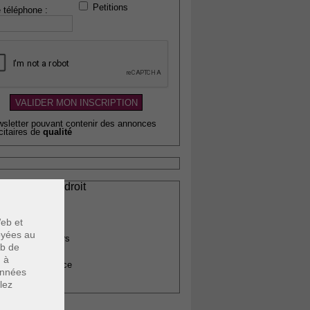
Petitions
 téléphone :
wsletter pouvant contenir des annonces
citaires de
qualité
ssionnels du droit
vocats
otaires
eb et
rchitectes
voyées au
gents immobiliers
eb de
omptables
u à
uissiers de justice
données
édecins
lez