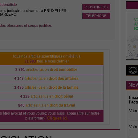
pénaliste
PLUS D'INFOS
ents judicaires suivants : à BRUXELLES -
CHARLEROI
TÉLÉPHONE
des blessures et coups justifiés
Tous nos articles scientifiques ont été lus
31 993
fois le mois dernier
2 791
articles lus en
droit immobilier
4 147
articles lus en
droit des affaires
NE
3 485
articles lus en
droit de la famille
4 333
articles lus en
droit pénal
Insc
l'act
840
articles lus en
droit du travail
Votre
s êtes avocat et vous voulez vous aussi apparaître sur notre
Cliquez ici
plateforme?
Votre