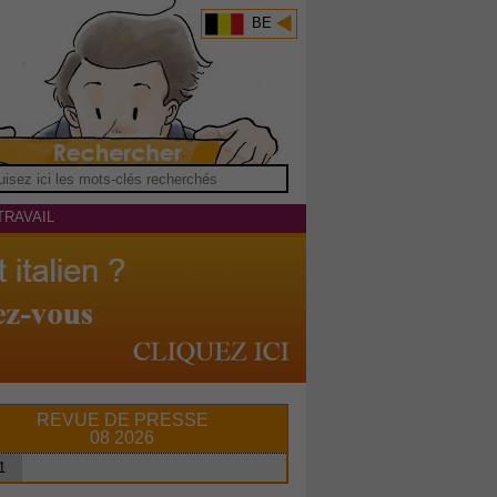
BE
TRAVAIL
REVUE DE PRESSE
08 2026
1