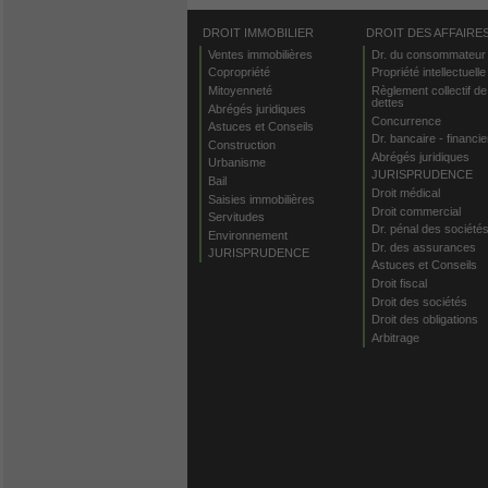
DROIT IMMOBILIER
DROIT DES AFFAIRE
Ventes immobilières
Dr. du consommateur
Copropriété
Propriété intellectuelle
Mitoyenneté
Règlement collectif de
dettes
Abrégés juridiques
Concurrence
Astuces et Conseils
Dr. bancaire - financie
Construction
Abrégés juridiques
Urbanisme
JURISPRUDENCE
Bail
Droit médical
Saisies immobilières
Droit commercial
Servitudes
Dr. pénal des société
Environnement
Dr. des assurances
JURISPRUDENCE
Astuces et Conseils
Droit fiscal
Droit des sociétés
Droit des obligations
Arbitrage