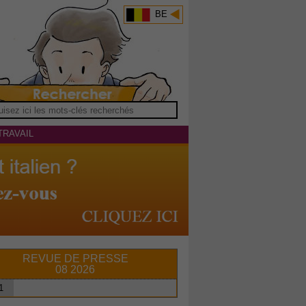
BE
TRAVAIL
REVUE DE PRESSE
08 2026
1