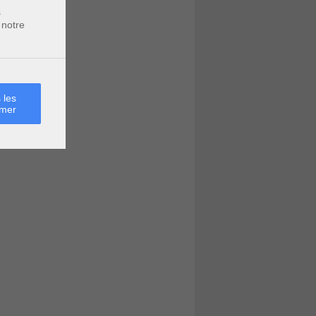
s
 notre
 les
rmer