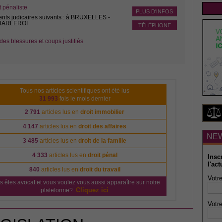
pénaliste
PLUS D'INFOS
ents judicaires suivants : à BRUXELLES -
CHARLEROI
TÉLÉPHONE
des blessures et coups justifiés
Tous nos articles scientifiques ont été lus
31 993
fois le mois dernier
2 791
articles lus en
droit immobilier
4 147
articles lus en
droit des affaires
NE
3 485
articles lus en
droit de la famille
4 333
articles lus en
droit pénal
Insc
l'act
840
articles lus en
droit du travail
Votre
s êtes avocat et vous voulez vous aussi apparaître sur notre
Cliquez ici
plateforme?
Votre