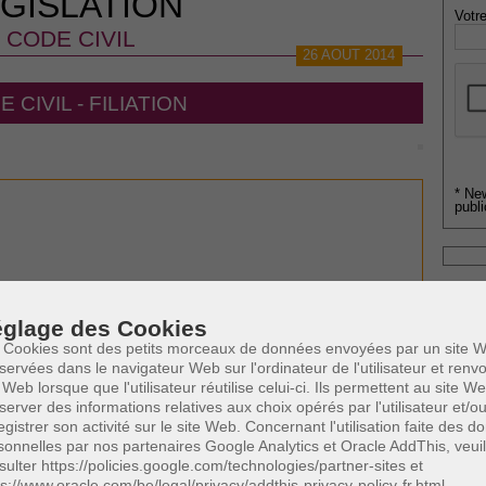
GISLATION
Votre
CODE CIVIL
26 AOUT 2014
 CIVIL - FILIATION
* Ne
publi
Profe
A
glage des Cookies
N
 Cookies sont des petits morceaux de données envoyées par un site W
A
servées dans le navigateur Web sur l'ordinateur de l'utilisateur et ren
A
 Web lorsque que l'utilisateur réutilise celui-ci. Ils permettent au site W
C
server des informations relatives aux choix opérés par l'utilisateur et/o
H
egistrer son activité sur le site Web. Concernant l'utilisation faite des 
M
sonnelles par nos partenaires Google Analytics et Oracle AddThis, veuil
sulter https://policies.google.com/technologies/partner-sites et
ps://www.oracle.com/be/legal/privacy/addthis-privacy-policy-fr.html