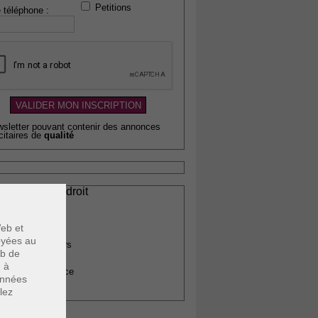
Petitions
 téléphone :
wsletter pouvant contenir des annonces
citaires de
qualité
ssionnels du droit
vocats
otaires
eb et
rchitectes
voyées au
gents immobiliers
eb de
omptables
u à
uissiers de justice
données
édecins
lez