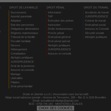
S
DROIT DE LA FAMILLE
DROIT PÉNAL
DROIT DU TRAVAIL
Successions
Information
Accidents de travail
Autorité parentale
TAP
JURISPRUDENCE
Adoption
Exécution des peines
Contrat de travail
Etat des personnes
Instruction
Droit pénal social
Obligations alimentaires
Droits fondamentaux
Astuces et Conseils
r
Régimes matrimoniaux
Procès pénal
Sécurité sociale
Tribunal de la famille
Droit pénal général
Abrégés juridiques
Fiscalité familiale
Droit pénal spécial
Divorce
Abrégés juridiques
Hébergement
JURISPRUDENCE
s
Cohabitation
Astuces et conseils
Abrégés juridiques
JURISPRUDENCE
Droit de la jeunesse
Astuces et conseils
Mariage
Libéralités
Filiation
Droit pénal familial
Droits et Libertés a.s.b.l. (Association sans but lucratif)
Siège social /adresse postale – Avenue de Tervueren, 186 – Bte 11 à 1150 Bruxelles
Email:
actualitesdroitbelge@gmail.com
BCE : 0758 745 183 -
MENTIONS LÉGALES
CHOIX DES COOKIES