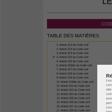
LE
CODE
TABLE DES MATIÈRES
1. Article 312 du Code civil
2. Article 313 du Code civil
3. Article 314 du Code civil
4. Article 315 du Code civil
5. Article 316 du Code civil
6. Article 316bis du Code civil
7. Article 317 du Code civil
8. Article 318 du Code civil
Ré
9. Article 319 du Code civil
Les
10. Article 319bis du Code civil
con
11. Article 321 du Code civil
site
12. Article 322 du Code civil
con
13. Article 324 du Code civil
enr
14. Article 325 du Code civil
15. Article 326 du Code civil
per
16. Article 327 du code civil
con
17. Article 328 du Code civil
htt