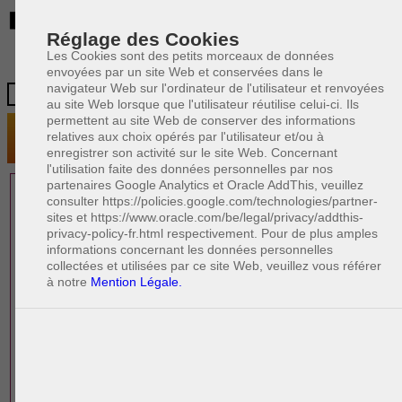
BE
Réglage des Cookies
Les Cookies sont des petits morceaux de données
envoyées par un site Web et conservées dans le
navigateur Web sur l'ordinateur de l'utilisateur et renvoyées
au site Web lorsque que l'utilisateur réutilise celui-ci. Ils
permettent au site Web de conserver des informations
relatives aux choix opérés par l'utilisateur et/ou à
enregistrer son activité sur le site Web. Concernant
l'utilisation faite des données personnelles par nos
partenaires Google Analytics et Oracle AddThis, veuillez
1 AVOCAT(S)
consulter https://policies.google.com/technologies/partner-
sites et https://www.oracle.com/be/legal/privacy/addthis-
EXPÉRIMENTÉ(S)
privacy-policy-fr.html respectivement. Pour de plus amples
PRÈS DE CHEZ VOUS
informations concernant les données personnelles
collectées et utilisées par ce site Web, veuillez vous référer
à notre
Mention Légale.
PAOLO CRISCENZO
Avocat pénaliste
Plaide dans les arrondissements judicaires
suivants : à BRUXELLES - NAMUR -LIEGE
- MONS - CHARLEROI
DERNIÈRE PUBLICATION
Code pénal - De l'homicide, des blessures
R
F
et coups justifiés