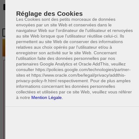
BE
Réglage des Cookies
Les Cookies sont des petits morceaux de données
envoyées par un site Web et conservées dans le
navigateur Web sur l'ordinateur de l'utilisateur et renvoyées
au site Web lorsque que l'utilisateur réutilise celui-ci. Ils
permettent au site Web de conserver des informations
relatives aux choix opérés par l'utilisateur et/ou à
enregistrer son activité sur le site Web. Concernant
l'utilisation faite des données personnelles par nos
partenaires Google Analytics et Oracle AddThis, veuillez
1 AVOCAT(S)
consulter https://policies.google.com/technologies/partner-
sites et https://www.oracle.com/be/legal/privacy/addthis-
EXPÉRIMENTÉ(S)
privacy-policy-fr.html respectivement. Pour de plus amples
PRÈS DE CHEZ VOUS
informations concernant les données personnelles
collectées et utilisées par ce site Web, veuillez vous référer
à notre
Mention Légale.
PAOLO CRISCENZO
Avocat pénaliste
Plaide dans les arrondissements judicaires
suivants : à BRUXELLES - NAMUR -LIEGE
- MONS - CHARLEROI
DERNIÈRE PUBLICATION
Code pénal - De l'homicide, des blessures
R
F
et coups justifiés