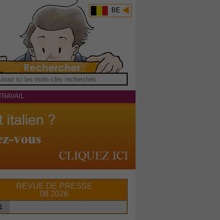
BE
TRAVAIL
REVUE DE PRESSE
08 2026
1