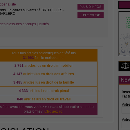
pénaliste
PLUS D'INFOS
ents judicaires suivants : à BRUXELLES -
CHARLEROI
TÉLÉPHONE
des blessures et coups justifiés
Tous nos articles scientifiques ont été lus
31 993
fois le mois dernier
2 791
articles lus en
droit immobilier
4 147
articles lus en
droit des affaires
NE
3 485
articles lus en
droit de la famille
4 333
articles lus en
droit pénal
Insc
l'act
840
articles lus en
droit du travail
Votre
s êtes avocat et vous voulez vous aussi apparaître sur notre
Cliquez ici
plateforme?
Votre