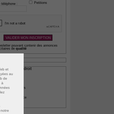
Petitions
 téléphone :
wsletter pouvant contenir des annonces
citaires de
qualité
ssionnels du droit
eb et
vocats
voyées au
otaires
eb de
rchitectes
u à
données
gents immobiliers
lez
omptables
uissiers de justice
édecins
s
 notre