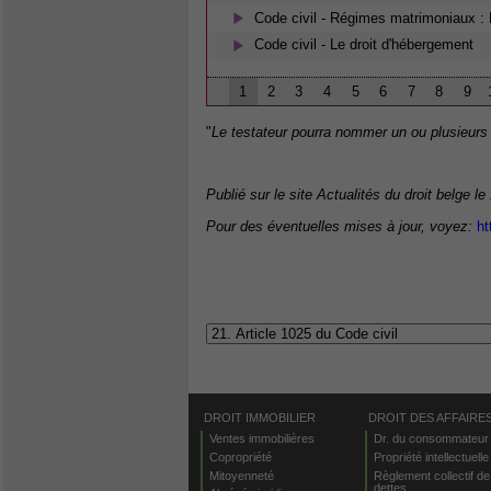
Code civil - Régimes matrimoniaux : 
Code civil - Le droit d'hébergement
1
2
3
4
5
6
7
8
9
"
Le testateur pourra nommer un ou plusieurs
Publié sur le site Actualités du droit belge le
Pour des éventuelles mises à jour, voyez:
ht
DROIT IMMOBILIER
DROIT DES AFFAIRE
Ventes immobilières
Dr. du consommateur
Copropriété
Propriété intellectuelle
Mitoyenneté
Règlement collectif de
dettes