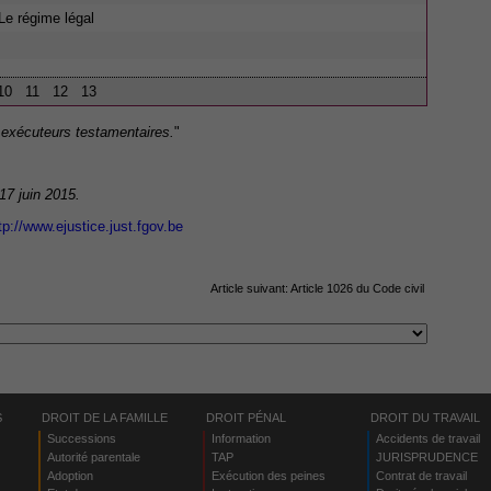
Le régime légal
10
11
12
13
 exécuteurs testamentaires.
"
 17 juin 2015.
tp://www.ejustice.just.fgov.be
Article suivant:
Article 1026 du Code civil
S
DROIT DE LA FAMILLE
DROIT PÉNAL
DROIT DU TRAVAIL
Successions
Information
Accidents de travail
Autorité parentale
TAP
JURISPRUDENCE
Adoption
Exécution des peines
Contrat de travail