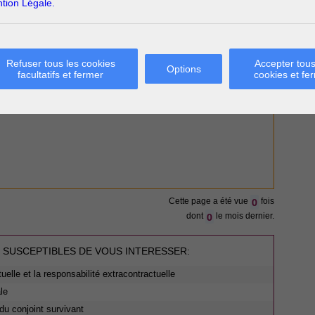
tion Légale.
Refuser tous les cookies
Accepter tous
Options
facultatifs et fermer
cookies et fe
0
Cette page a été vue
fois
0
dont
le mois dernier.
 SUSCEPTIBLES DE VOUS INTERESSER:
tuelle et la responsabilité extracontractuelle
le
du conjoint survivant