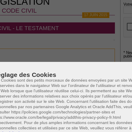
GISLATION
Votre
CODE CIVIL
17 JUIN 2015
IVIL - LE TESTAMENT
* Ne
publi
glage des Cookies
Profe
 Cookies sont des petits morceaux de données envoyées par un site W
A
servées dans le navigateur Web sur l'ordinateur de l'utilisateur et ren
N
 Web lorsque que l'utilisateur réutilise celui-ci. Ils permettent au site W
A
server des informations relatives aux choix opérés par l'utilisateur et/o
egistrer son activité sur le site Web. Concernant l'utilisation faite des 
A
sonnelles par nos partenaires Google Analytics et Oracle AddThis, veuil
C
sulter https://policies.google.com/technologies/partner-sites et
H
ps://www.oracle.com/be/legal/privacy/addthis-privacy-policy-fr.html
M
pectivement. Pour de plus amples informations concernant les donnée
sonnelles collectées et utilisées par ce site Web, veuillez vous référer à