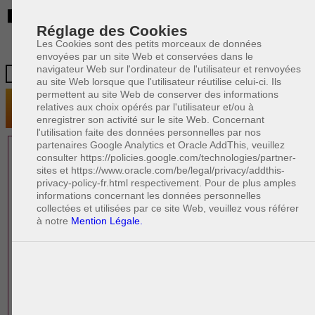
BE
Réglage des Cookies
Les Cookies sont des petits morceaux de données
envoyées par un site Web et conservées dans le
navigateur Web sur l'ordinateur de l'utilisateur et renvoyées
au site Web lorsque que l'utilisateur réutilise celui-ci. Ils
permettent au site Web de conserver des informations
relatives aux choix opérés par l'utilisateur et/ou à
enregistrer son activité sur le site Web. Concernant
l'utilisation faite des données personnelles par nos
partenaires Google Analytics et Oracle AddThis, veuillez
1 AVOCAT(S)
consulter https://policies.google.com/technologies/partner-
sites et https://www.oracle.com/be/legal/privacy/addthis-
EXPÉRIMENTÉ(S)
privacy-policy-fr.html respectivement. Pour de plus amples
PRÈS DE CHEZ VOUS
informations concernant les données personnelles
collectées et utilisées par ce site Web, veuillez vous référer
à notre
Mention Légale.
PAOLO CRISCENZO
Avocat pénaliste
Plaide dans les arrondissements judicaires
suivants : à BRUXELLES - NAMUR -LIEGE
- MONS - CHARLEROI
DERNIÈRE PUBLICATION
Code pénal - De l'homicide, des blessures
R
F
et coups justifiés