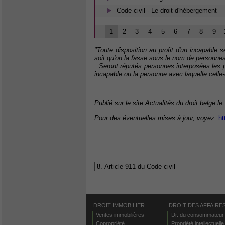
Code civil - Le droit d'hébergement
1
2
3
4
5
6
7
8
9
"Toute disposition au profit d'un incapable s
soit qu'on la fasse sous le nom de personne
Seront réputés personnes interposées les pè
incapable ou la personne avec laquelle celle
Publié sur le site Actualités du droit belge le
Pour des éventuelles mises à jour, voyez:
ht
DROIT IMMOBILIER
DROIT DES AFFAIRE
Ventes immobilières
Dr. du consommateur
Copropriété
Propriété intellectuelle