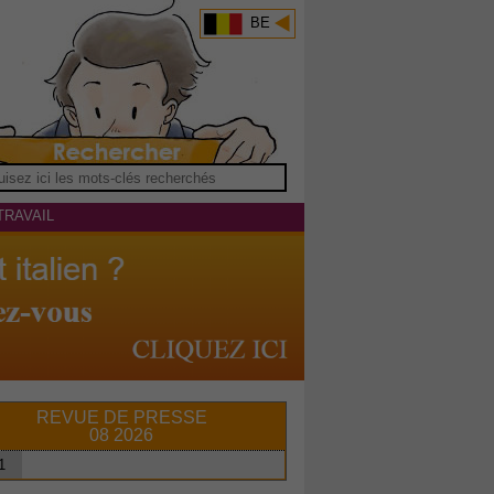
BE
TRAVAIL
REVUE DE PRESSE
08 2026
1