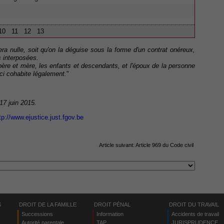
10
11
12
13
era nulle, soit qu'on la déguise sous la forme d'un contrat onéreux,
s interposées.
re et mère, les enfants et descendants, et l'époux de la personne
-ci cohabite légalement.
"
 17 juin 2015.
tp://www.ejustice.just.fgov.be
Article suivant:
Article 969 du Code civil
S
DROIT DE LA FAMILLE
DROIT PÉNAL
DROIT DU TRAVAIL
Successions
Information
Accidents de travail
Autorité parentale
TAP
JURISPRUDENCE