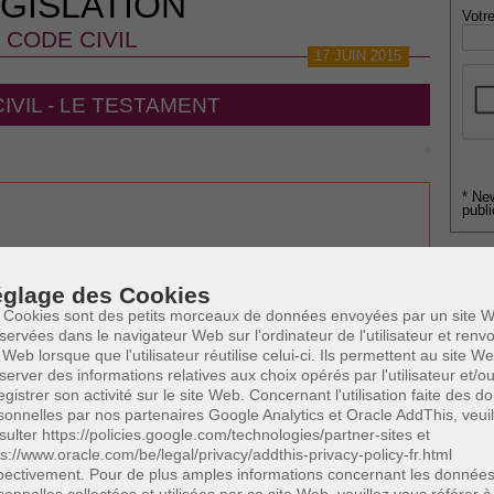
GISLATION
Votre
CODE CIVIL
17 JUIN 2015
IVIL - LE TESTAMENT
* Ne
publi
glage des Cookies
Profe
 Cookies sont des petits morceaux de données envoyées par un site W
A
servées dans le navigateur Web sur l'ordinateur de l'utilisateur et ren
N
 Web lorsque que l'utilisateur réutilise celui-ci. Ils permettent au site W
A
server des informations relatives aux choix opérés par l'utilisateur et/o
A
egistrer son activité sur le site Web. Concernant l'utilisation faite des 
C
sonnelles par nos partenaires Google Analytics et Oracle AddThis, veuil
H
sulter https://policies.google.com/technologies/partner-sites et
M
ps://www.oracle.com/be/legal/privacy/addthis-privacy-policy-fr.html
pectivement. Pour de plus amples informations concernant les donnée