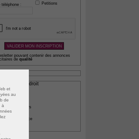
Petitions
 téléphone :
wsletter pouvant contenir des annonces
citaires de
qualité
ssionnels du droit
eb et
vocats
voyées au
otaires
eb de
rchitectes
u à
gents immobiliers
données
omptables
lez
uissiers de justice
édecins
s