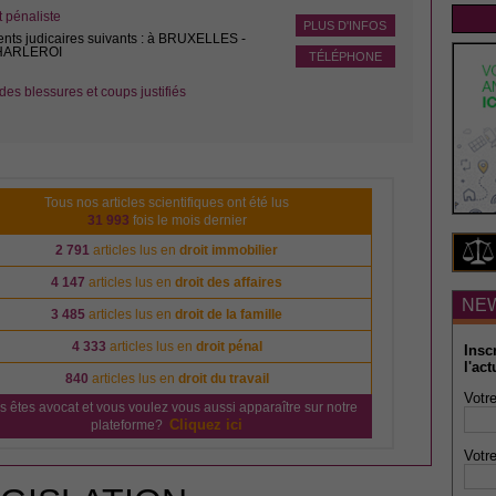
pénaliste
PLUS D'INFOS
ents judicaires suivants : à BRUXELLES -
CHARLEROI
TÉLÉPHONE
des blessures et coups justifiés
Tous nos articles scientifiques ont été lus
31 993
fois le mois dernier
2 791
articles lus en
droit immobilier
4 147
articles lus en
droit des affaires
NE
3 485
articles lus en
droit de la famille
4 333
articles lus en
droit pénal
Insc
l'act
840
articles lus en
droit du travail
Votre
s êtes avocat et vous voulez vous aussi apparaître sur notre
Cliquez ici
plateforme?
Votre