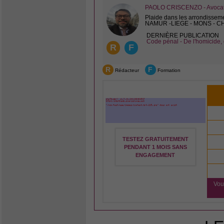
PAOLO CRISCENZO - Avocat 
Plaide dans les arrondissem
NAMUR -LIEGE - MONS - 
DERNIÈRE PUBLICATION
Code pénal - De l'homicide, 
R
F
R
F
Rédacteur
Formation
TESTEZ GRATUITEMENT
PENDANT 1 MOIS SANS
ENGAGEMENT
Vou