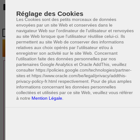
BE
Réglage des Cookies
Les Cookies sont des petits morceaux de données
envoyées par un site Web et conservées dans le
navigateur Web sur l'ordinateur de l'utilisateur et renvoyées
au site Web lorsque que l'utilisateur réutilise celui-ci. Ils
permettent au site Web de conserver des informations
relatives aux choix opérés par l'utilisateur et/ou à
enregistrer son activité sur le site Web. Concernant
l'utilisation faite des données personnelles par nos
partenaires Google Analytics et Oracle AddThis, veuillez
1 AVOCAT(S)
consulter https://policies.google.com/technologies/partner-
sites et https://www.oracle.com/be/legal/privacy/addthis-
EXPÉRIMENTÉ(S)
privacy-policy-fr.html respectivement. Pour de plus amples
PRÈS DE CHEZ VOUS
informations concernant les données personnelles
collectées et utilisées par ce site Web, veuillez vous référer
à notre
Mention Légale.
PAOLO CRISCENZO
Avocat pénaliste
Plaide dans les arrondissements judicaires
suivants : à BRUXELLES - NAMUR -LIEGE
- MONS - CHARLEROI
DERNIÈRE PUBLICATION
Code pénal - De l'homicide, des blessures
R
F
et coups justifiés