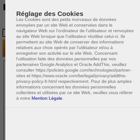
BE
Réglage des Cookies
Les Cookies sont des petits morceaux de données
envoyées par un site Web et conservées dans le
navigateur Web sur l'ordinateur de l'utilisateur et renvoyées
au site Web lorsque que l'utilisateur réutilise celui-ci. Ils
permettent au site Web de conserver des informations
relatives aux choix opérés par l'utilisateur et/ou à
enregistrer son activité sur le site Web. Concernant
l'utilisation faite des données personnelles par nos
partenaires Google Analytics et Oracle AddThis, veuillez
1 AVOCAT(S)
consulter https://policies.google.com/technologies/partner-
sites et https://www.oracle.com/be/legal/privacy/addthis-
EXPÉRIMENTÉ(S)
privacy-policy-fr.html respectivement. Pour de plus amples
PRÈS DE CHEZ VOUS
informations concernant les données personnelles
collectées et utilisées par ce site Web, veuillez vous référer
à notre
Mention Légale.
PAOLO CRISCENZO
Avocat pénaliste
Plaide dans les arrondissements judicaires
suivants : à BRUXELLES - NAMUR -LIEGE
- MONS - CHARLEROI
DERNIÈRE PUBLICATION
Code pénal - De l'homicide, des blessures
R
F
et coups justifiés