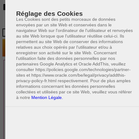
BE
Réglage des Cookies
Les Cookies sont des petits morceaux de données
envoyées par un site Web et conservées dans le
navigateur Web sur l'ordinateur de l'utilisateur et renvoyées
au site Web lorsque que l'utilisateur réutilise celui-ci. Ils
permettent au site Web de conserver des informations
relatives aux choix opérés par l'utilisateur et/ou à
enregistrer son activité sur le site Web. Concernant
l'utilisation faite des données personnelles par nos
partenaires Google Analytics et Oracle AddThis, veuillez
1 AVOCAT(S)
consulter https://policies.google.com/technologies/partner-
sites et https://www.oracle.com/be/legal/privacy/addthis-
EXPÉRIMENTÉ(S)
privacy-policy-fr.html respectivement. Pour de plus amples
PRÈS DE CHEZ VOUS
informations concernant les données personnelles
collectées et utilisées par ce site Web, veuillez vous référer
à notre
Mention Légale.
PAOLO CRISCENZO
Avocat pénaliste
Plaide dans les arrondissements judicaires
suivants : à BRUXELLES - NAMUR -LIEGE
- MONS - CHARLEROI
DERNIÈRE PUBLICATION
Code pénal - De l'homicide, des blessures
R
F
et coups justifiés