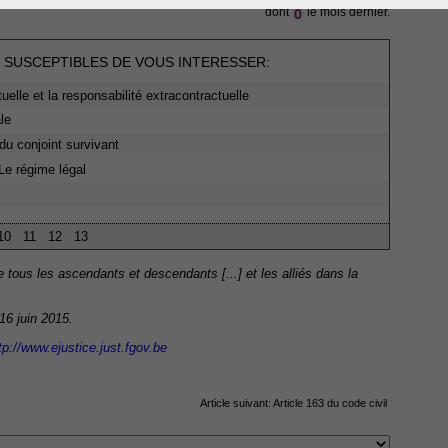
0
dont
le mois dernier.
 SUSCEPTIBLES DE VOUS INTERESSER:
tuelle et la responsabilité extracontractuelle
le
du conjoint survivant
Le régime légal
10
11
12
13
e tous les ascendants et descendants [...] et les alliés dans la
 16 juin 2015.
tp://www.ejustice.just.fgov.be
Article suivant:
Article 163 du code civil