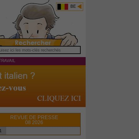
BE
TRAVAIL
REVUE DE PRESSE
08 2026
1