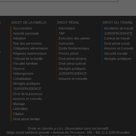
S
DROIT DE LA FAMILLE
DROIT PÉNAL
DROIT DU TRAVAIL
Successions
Information
Accidents de travail
Autorité parentale
TAP
JURISPRUDENCE
Adoption
Exécution des peines
Contrat de travail
Etat des personnes
Instruction
Droit pénal social
Obligations alimentaires
Droits fondamentaux
Astuces et Conseils
r
Régimes matrimoniaux
Procès pénal
Sécurité sociale
Tribunal de la famille
Droit pénal général
Abrégés juridiques
Fiscalité familiale
Droit pénal spécial
Divorce
Abrégés juridiques
Hébergement
JURISPRUDENCE
s
Cohabitation
Astuces et conseils
Abrégés juridiques
JURISPRUDENCE
Droit de la jeunesse
Astuces et conseils
Mariage
Libéralités
Filiation
Droit pénal familial
Droits et Libertés a.s.b.l. (Association sans but lucratif)
Siège social /adresse postale – Avenue de Tervueren, 186 – Bte 11 à 1150 Bruxelles