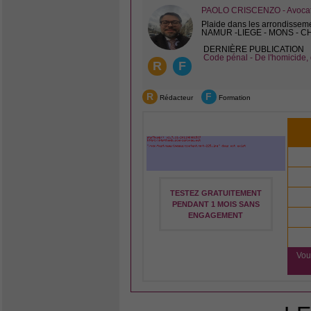
PAOLO CRISCENZO - Avocat 
Plaide dans les arrondissem
NAMUR -LIEGE - MONS - 
DERNIÈRE PUBLICATION
Code pénal - De l'homicide, 
R
F
R
F
Rédacteur
Formation
TESTEZ GRATUITEMENT
PENDANT 1 MOIS SANS
ENGAGEMENT
Vou