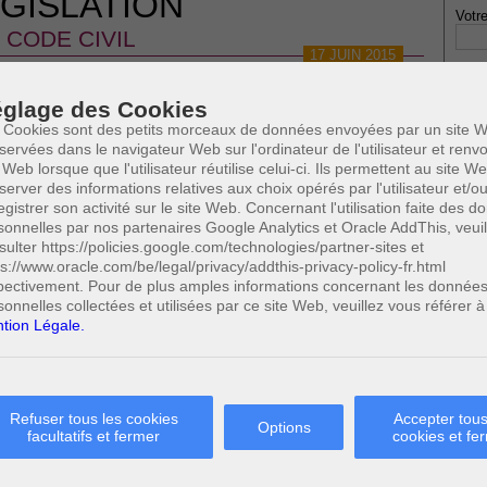
GISLATION
Votre
CODE CIVIL
17 JUIN 2015
CIVIL - LE MARIAGE
glage des Cookies
 Cookies sont des petits morceaux de données envoyées par un site W
servées dans le navigateur Web sur l'ordinateur de l'utilisateur et ren
 Web lorsque que l'utilisateur réutilise celui-ci. Ils permettent au site W
server des informations relatives aux choix opérés par l'utilisateur et/o
* Ne
egistrer son activité sur le site Web. Concernant l'utilisation faite des 
publi
sonnelles par nos partenaires Google Analytics et Oracle AddThis, veuil
sulter https://policies.google.com/technologies/partner-sites et
ps://www.oracle.com/be/legal/privacy/addthis-privacy-policy-fr.html
pectivement. Pour de plus amples informations concernant les donnée
Profe
sonnelles collectées et utilisées par ce site Web, veuillez vous référer à
A
tion Légale.
N
A
A
C
H
Refuser tous les cookies
Accepter tous
Options
facultatifs et fermer
cookies et fe
M
0
Cette page a été vue
fois