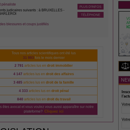
pénaliste
PLUS D'INFOS
ents judicaires suivants : à BRUXELLES -
CHARLEROI
TÉLÉPHONE
des blessures et coups justifiés
Tous nos articles scientifiques ont été lus
31 993
fois le mois dernier
2 791
articles lus en
droit immobilier
4 147
articles lus en
droit des affaires
NE
3 485
articles lus en
droit de la famille
4 333
articles lus en
droit pénal
Insc
l'act
840
articles lus en
droit du travail
Votre
s êtes avocat et vous voulez vous aussi apparaître sur notre
Cliquez ici
plateforme?
Votre