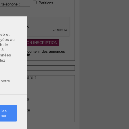
Petitions
 téléphone :
eb et
voyées au
eb de
u à
wsletter pouvant contenir des annonces
données
citaires de
qualité
lez
s
ssionnels du droit
 notre
vocats
otaires
rchitectes
gents immobiliers
omptables
uissiers de justice
 les
rmer
édecins