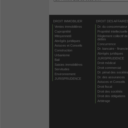
DROIT IMMOBILIER
DROIT DES AFFAIRE
Ventes immobilières
Dr. du consommateur
Copropriété
Propriété intellectuelle
Mitoyenneté
Règlement collectif de
dettes
Abrégés juridiques
Concurrence
Astuces et Conseils
Dr. bancaire - financie
Construction
Abrégés juridiques
Urbanisme
JURISPRUDENCE
Bail
Droit médical
Saisies immobilières
Droit commercial
Servitudes
Dr. pénal des société
Environnement
Dr. des assurances
JURISPRUDENCE
Astuces et Conseils
Droit fiscal
Droit des sociétés
Droit des obligations
Arbitrage