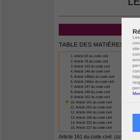
LE
CODE 
Ré
Les
con
TABLE DES MATIÈRES
site
con
1. Article 63 du code civil
enr
2. Article 76 du code civil
per
3. Article 143 du code civil
con
4. Article 146 du code civil
htt
5. Article 146bis du code civil
res
6. Article 146ter du code civil
7. Article 147 du code civil
per
8. Article 148 du code civil
Men
9. Article 162 du code civil
10. Article 161 du code civil
11. Article 163 du code civil
12. Article 164 du code civil
13. Article 166 du code civil
14. Article 223 du code civil
15. Article 227 du code civil
Article 161 du code civil
(10/15)