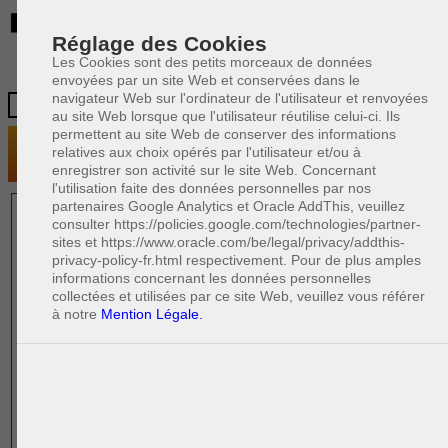
BE
Réglage des Cookies
Les Cookies sont des petits morceaux de données
envoyées par un site Web et conservées dans le
navigateur Web sur l'ordinateur de l'utilisateur et renvoyées
au site Web lorsque que l'utilisateur réutilise celui-ci. Ils
permettent au site Web de conserver des informations
relatives aux choix opérés par l'utilisateur et/ou à
enregistrer son activité sur le site Web. Concernant
l'utilisation faite des données personnelles par nos
partenaires Google Analytics et Oracle AddThis, veuillez
1 AVOCAT(S)
consulter https://policies.google.com/technologies/partner-
sites et https://www.oracle.com/be/legal/privacy/addthis-
EXPÉRIMENTÉ(S)
privacy-policy-fr.html respectivement. Pour de plus amples
PRÈS DE CHEZ VOUS
informations concernant les données personnelles
collectées et utilisées par ce site Web, veuillez vous référer
à notre
Mention Légale.
PAOLO CRISCENZO
Avocat pénaliste
Plaide dans les arrondissements judicaires
suivants : à BRUXELLES - NAMUR -LIEGE
- MONS - CHARLEROI
DERNIÈRE PUBLICATION
Code pénal - De l'homicide, des blessures
R
F
et coups justifiés