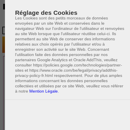
BE
Réglage des Cookies
Les Cookies sont des petits morceaux de données
envoyées par un site Web et conservées dans le
navigateur Web sur l'ordinateur de l'utilisateur et renvoyées
au site Web lorsque que l'utilisateur réutilise celui-ci. Ils
permettent au site Web de conserver des informations
relatives aux choix opérés par l'utilisateur et/ou à
enregistrer son activité sur le site Web. Concernant
l'utilisation faite des données personnelles par nos
partenaires Google Analytics et Oracle AddThis, veuillez
1 AVOCAT(S)
consulter https://policies.google.com/technologies/partner-
sites et https://www.oracle.com/be/legal/privacy/addthis-
EXPÉRIMENTÉ(S)
privacy-policy-fr.html respectivement. Pour de plus amples
PRÈS DE CHEZ VOUS
informations concernant les données personnelles
collectées et utilisées par ce site Web, veuillez vous référer
à notre
Mention Légale.
PAOLO CRISCENZO
Avocat pénaliste
Plaide dans les arrondissements judicaires
suivants : à BRUXELLES - NAMUR -LIEGE
- MONS - CHARLEROI
DERNIÈRE PUBLICATION
Code pénal - De l'homicide, des blessures
R
F
et coups justifiés