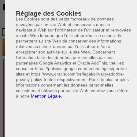
BE
Réglage des Cookies
Les Cookies sont des petits morceaux de données
envoyées par un site Web et conservées dans le
navigateur Web sur l'ordinateur de l'utilisateur et renvoyées
au site Web lorsque que l'utilisateur réutilise celui-ci. Ils
permettent au site Web de conserver des informations
relatives aux choix opérés par l'utilisateur et/ou à
enregistrer son activité sur le site Web. Concernant
l'utilisation faite des données personnelles par nos
partenaires Google Analytics et Oracle AddThis, veuillez
1 AVOCAT(S)
consulter https://policies.google.com/technologies/partner-
sites et https://www.oracle.com/be/legal/privacy/addthis-
EXPÉRIMENTÉ(S)
privacy-policy-fr.html respectivement. Pour de plus amples
PRÈS DE CHEZ VOUS
informations concernant les données personnelles
collectées et utilisées par ce site Web, veuillez vous référer
à notre
Mention Légale.
PAOLO CRISCENZO
Avocat pénaliste
Plaide dans les arrondissements judicaires
suivants : à BRUXELLES - NAMUR -LIEGE
- MONS - CHARLEROI
DERNIÈRE PUBLICATION
Code pénal - De l'homicide, des blessures
R
F
et coups justifiés