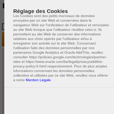
BE
Réglage des Cookies
Les Cookies sont des petits morceaux de données
envoyées par un site Web et conservées dans le
navigateur Web sur l'ordinateur de l'utilisateur et renvoyées
au site Web lorsque que l'utilisateur réutilise celui-ci. Ils
permettent au site Web de conserver des informations
relatives aux choix opérés par l'utilisateur et/ou à
enregistrer son activité sur le site Web. Concernant
l'utilisation faite des données personnelles par nos
partenaires Google Analytics et Oracle AddThis, veuillez
1 AVOCAT(S)
consulter https://policies.google.com/technologies/partner-
sites et https://www.oracle.com/be/legal/privacy/addthis-
EXPÉRIMENTÉ(S)
privacy-policy-fr.html respectivement. Pour de plus amples
PRÈS DE CHEZ VOUS
informations concernant les données personnelles
collectées et utilisées par ce site Web, veuillez vous référer
à notre
Mention Légale.
PAOLO CRISCENZO
Avocat pénaliste
Plaide dans les arrondissements judicaires
suivants : à BRUXELLES - NAMUR -LIEGE
- MONS - CHARLEROI
DERNIÈRE PUBLICATION
Code pénal - De l'homicide, des blessures
R
F
et coups justifiés