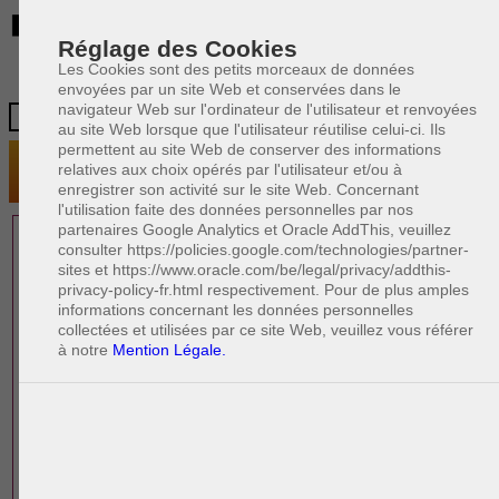
BE
Réglage des Cookies
Les Cookies sont des petits morceaux de données
envoyées par un site Web et conservées dans le
navigateur Web sur l'ordinateur de l'utilisateur et renvoyées
au site Web lorsque que l'utilisateur réutilise celui-ci. Ils
permettent au site Web de conserver des informations
relatives aux choix opérés par l'utilisateur et/ou à
enregistrer son activité sur le site Web. Concernant
l'utilisation faite des données personnelles par nos
partenaires Google Analytics et Oracle AddThis, veuillez
1 AVOCAT(S)
consulter https://policies.google.com/technologies/partner-
sites et https://www.oracle.com/be/legal/privacy/addthis-
EXPÉRIMENTÉ(S)
privacy-policy-fr.html respectivement. Pour de plus amples
PRÈS DE CHEZ VOUS
informations concernant les données personnelles
collectées et utilisées par ce site Web, veuillez vous référer
à notre
Mention Légale.
PAOLO CRISCENZO
Avocat pénaliste
Plaide dans les arrondissements judicaires
suivants : à BRUXELLES - NAMUR -LIEGE
- MONS - CHARLEROI
DERNIÈRE PUBLICATION
Code pénal - De l'homicide, des blessures
R
F
et coups justifiés