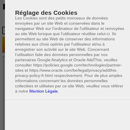
BE
Réglage des Cookies
Les Cookies sont des petits morceaux de données
envoyées par un site Web et conservées dans le
navigateur Web sur l'ordinateur de l'utilisateur et renvoyées
au site Web lorsque que l'utilisateur réutilise celui-ci. Ils
permettent au site Web de conserver des informations
relatives aux choix opérés par l'utilisateur et/ou à
enregistrer son activité sur le site Web. Concernant
l'utilisation faite des données personnelles par nos
partenaires Google Analytics et Oracle AddThis, veuillez
1 AVOCAT(S)
consulter https://policies.google.com/technologies/partner-
sites et https://www.oracle.com/be/legal/privacy/addthis-
EXPÉRIMENTÉ(S)
privacy-policy-fr.html respectivement. Pour de plus amples
PRÈS DE CHEZ VOUS
informations concernant les données personnelles
collectées et utilisées par ce site Web, veuillez vous référer
à notre
Mention Légale.
PAOLO CRISCENZO
Avocat pénaliste
Plaide dans les arrondissements judicaires
suivants : à BRUXELLES - NAMUR -LIEGE
- MONS - CHARLEROI
DERNIÈRE PUBLICATION
Code pénal - De l'homicide, des blessures
R
F
et coups justifiés