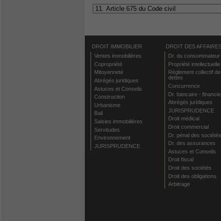
DROIT IMMOBILIER
DROIT DES AFFAIRE
Ventes immobilières
Dr. du consommateur
Copropriété
Propriété intellectuelle
Mitoyenneté
Règlement collectif de
dettes
Abrégés juridiques
Concurrence
Astuces et Conseils
Dr. bancaire - financie
Construction
Abrégés juridiques
Urbanisme
JURISPRUDENCE
Bail
Droit médical
Saisies immobilières
Droit commercial
Servitudes
Dr. pénal des société
Environnement
Dr. des assurances
JURISPRUDENCE
Astuces et Conseils
Droit fiscal
Droit des sociétés
Droit des obligations
Arbitrage