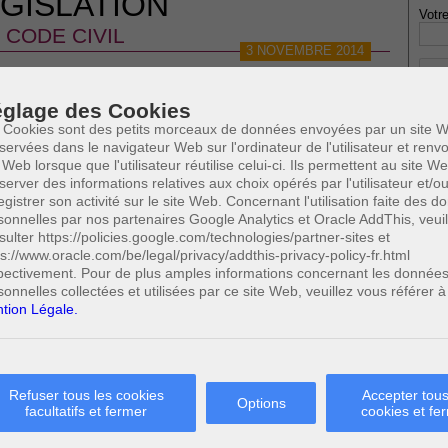
GISLATION
Votre
CODE CIVIL
3 NOVEMBRE 2014
VIL - LES SERVITUDES
glage des Cookies
 Cookies sont des petits morceaux de données envoyées par un site W
servées dans le navigateur Web sur l'ordinateur de l'utilisateur et ren
 Web lorsque que l'utilisateur réutilise celui-ci. Ils permettent au site W
* Ne
server des informations relatives aux choix opérés par l'utilisateur et/o
publi
egistrer son activité sur le site Web. Concernant l'utilisation faite des 
sonnelles par nos partenaires Google Analytics et Oracle AddThis, veuil
sulter https://policies.google.com/technologies/partner-sites et
ps://www.oracle.com/be/legal/privacy/addthis-privacy-policy-fr.html
Profe
pectivement. Pour de plus amples informations concernant les donnée
A
sonnelles collectées et utilisées par ce site Web, veuillez vous référer à
N
tion Légale.
A
A
C
H
Refuser tous les cookies
Accepter tous
M
Options
facultatifs et fermer
cookies et fe