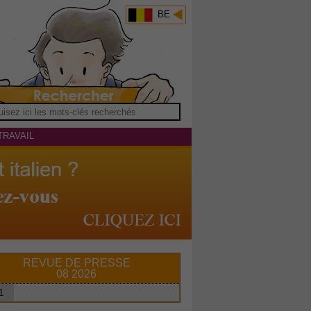
BE
TRAVAIL
REVUE DE PRESSE
08 2026
1