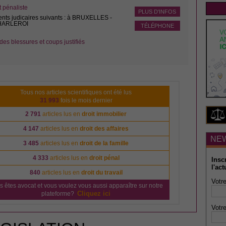
pénaliste
PLUS D'INFOS
ents judicaires suivants : à BRUXELLES -
CHARLEROI
TÉLÉPHONE
des blessures et coups justifiés
Tous nos articles scientifiques ont été lus
31 993
fois le mois dernier
2 791
articles lus en
droit immobilier
4 147
articles lus en
droit des affaires
NE
3 485
articles lus en
droit de la famille
4 333
articles lus en
droit pénal
Insc
l'act
840
articles lus en
droit du travail
Votre
s êtes avocat et vous voulez vous aussi apparaître sur notre
Cliquez ici
plateforme?
Votre