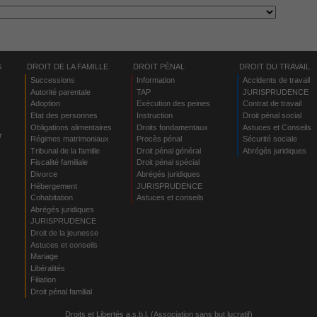
S
DROIT DE LA FAMILLE
DROIT PÉNAL
DROIT DU TRAVAIL
Successions
Information
Accidents de travail
Autorité parentale
TAP
JURISPRUDENCE
Adoption
Exécution des peines
Contrat de travail
Etat des personnes
Instruction
Droit pénal social
Obligations alimentaires
Droits fondamentaux
Astuces et Conseils
r
Régimes matrimoniaux
Procès pénal
Sécurité sociale
Tribunal de la famille
Droit pénal général
Abrégés juridiques
Fiscalité familiale
Droit pénal spécial
Divorce
Abrégés juridiques
Hébergement
JURISPRUDENCE
s
Cohabitation
Astuces et conseils
Abrégés juridiques
JURISPRUDENCE
Droit de la jeunesse
Astuces et conseils
Mariage
Libéralités
Filiation
Droit pénal familial
Droits et Libertés a.s.b.l. (Association sans but lucratif)