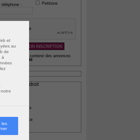
Petitions
 téléphone :
eb et
voyées au
eb de
wsletter pouvant contenir des annonces
u à
citaires de
qualité
données
lez
ssionnels du droit
s
vocats
 notre
otaires
rchitectes
gents immobiliers
omptables
uissiers de justice
 les
édecins
rmer