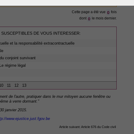
0
Cette page a été vue
fois
0
dont
le mois dernier.
 SUSCEPTIBLES DE VOUS INTERESSER:
tuelle et la responsabilité extracontractuelle
le
du conjoint survivant
Le régime légal
10
11
12
13
ent de l'autre, pratiquer dans le mur mitoyen aucune fenêtre ou
même à verre dormant."
 30 janvier 2015.
tp://www.ejustice.just.fgov.be
Article suivant:
Article 676 du Code civil