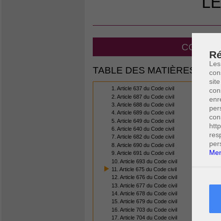
LE
CODE CI
Ré
Les
TABLE DES MATIÈRES
con
site
1. Article 637 du Code civil
con
2. Article 687 du Code civil
enr
3. Article 688 du Code civil
per
4. Article 689 du Code civil
con
5. Article 649 du Code civil
htt
6. Article 640 du Code civil
res
7. Article 682 du Code civil
per
8. Article 690 du Code civil
Men
9. Article 691 du Code civil
10. Article 693 du Code civil
11. Article 675 du Code civil
12. Article 676 du Code civil
13. Article 677 du Code civil
14. Article 678 du Code civil
15. Article 679 du Code civil
16. Article 703 du Code civil
17. Article 704 du Code civil