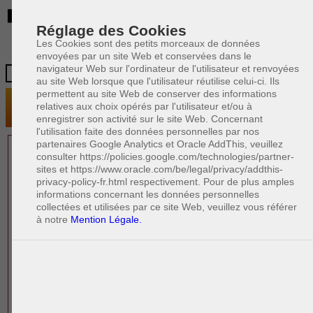
BE
Réglage des Cookies
Les Cookies sont des petits morceaux de données
envoyées par un site Web et conservées dans le
navigateur Web sur l'ordinateur de l'utilisateur et renvoyées
au site Web lorsque que l'utilisateur réutilise celui-ci. Ils
permettent au site Web de conserver des informations
relatives aux choix opérés par l'utilisateur et/ou à
enregistrer son activité sur le site Web. Concernant
l'utilisation faite des données personnelles par nos
partenaires Google Analytics et Oracle AddThis, veuillez
1 AVOCAT(S)
consulter https://policies.google.com/technologies/partner-
sites et https://www.oracle.com/be/legal/privacy/addthis-
EXPÉRIMENTÉ(S)
privacy-policy-fr.html respectivement. Pour de plus amples
PRÈS DE CHEZ VOUS
informations concernant les données personnelles
collectées et utilisées par ce site Web, veuillez vous référer
à notre
Mention Légale.
PAOLO CRISCENZO
Avocat pénaliste
Plaide dans les arrondissements judicaires
suivants : à BRUXELLES - NAMUR -LIEGE
- MONS - CHARLEROI
DERNIÈRE PUBLICATION
Code pénal - De l'homicide, des blessures
R
F
et coups justifiés