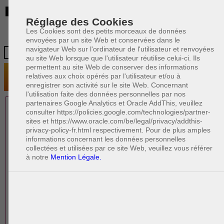
BE
Réglage des Cookies
Les Cookies sont des petits morceaux de données
envoyées par un site Web et conservées dans le
navigateur Web sur l'ordinateur de l'utilisateur et renvoyées
au site Web lorsque que l'utilisateur réutilise celui-ci. Ils
permettent au site Web de conserver des informations
relatives aux choix opérés par l'utilisateur et/ou à
enregistrer son activité sur le site Web. Concernant
l'utilisation faite des données personnelles par nos
partenaires Google Analytics et Oracle AddThis, veuillez
1 AVOCAT(S)
consulter https://policies.google.com/technologies/partner-
sites et https://www.oracle.com/be/legal/privacy/addthis-
EXPÉRIMENTÉ(S)
privacy-policy-fr.html respectivement. Pour de plus amples
PRÈS DE CHEZ VOUS
informations concernant les données personnelles
collectées et utilisées par ce site Web, veuillez vous référer
à notre
Mention Légale.
PAOLO CRISCENZO
Avocat pénaliste
Plaide dans les arrondissements judicaires
suivants : à BRUXELLES - NAMUR -LIEGE
- MONS - CHARLEROI
DERNIÈRE PUBLICATION
Code pénal - De l'homicide, des blessures
R
F
et coups justifiés