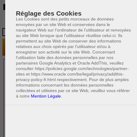
BE
Réglage des Cookies
Les Cookies sont des petits morceaux de données
envoyées par un site Web et conservées dans le
navigateur Web sur l'ordinateur de l'utilisateur et renvoyées
au site Web lorsque que l'utilisateur réutilise celui-ci. Ils
permettent au site Web de conserver des informations
relatives aux choix opérés par l'utilisateur et/ou à
enregistrer son activité sur le site Web. Concernant
l'utilisation faite des données personnelles par nos
partenaires Google Analytics et Oracle AddThis, veuillez
1 AVOCAT(S)
consulter https://policies.google.com/technologies/partner-
sites et https://www.oracle.com/be/legal/privacy/addthis-
EXPÉRIMENTÉ(S)
privacy-policy-fr.html respectivement. Pour de plus amples
PRÈS DE CHEZ VOUS
informations concernant les données personnelles
collectées et utilisées par ce site Web, veuillez vous référer
à notre
Mention Légale.
PAOLO CRISCENZO
Avocat pénaliste
Plaide dans les arrondissements judicaires
suivants : à BRUXELLES - NAMUR -LIEGE
- MONS - CHARLEROI
DERNIÈRE PUBLICATION
Code pénal - De l'homicide, des blessures
R
F
et coups justifiés